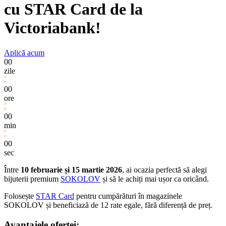
cu STAR Card de la
Victoriabank!
Aplică acum
00
zile
00
ore
00
min
00
sec
Între
10 februarie și 15 martie 2026
, ai ocazia perfectă să alegi
bijuterii premium
SOKOLOV
și să le achiți mai ușor ca oricând.
Folosește
STAR Card
pentru cumpărături în magazinele
SOKOLOV și beneficiază de 12 rate egale, fără diferență de preț.
Avantajele ofertei: