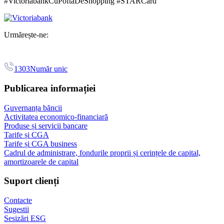
#VictoriabankCuPoftăDeShopping #STARCard
Urmărește-ne:
1303
Număr unic
Publicarea informației
Guvernanța băncii
Activitatea economico-financiară
Produse și servicii bancare
Tarife și CGA
Tarife și CGA business
Cadrul de administrare, fondurile proprii și cerințele de capital,
amortizoarele de capital
Suport clienți
Contacte
Sugestii
Sesizări ESG