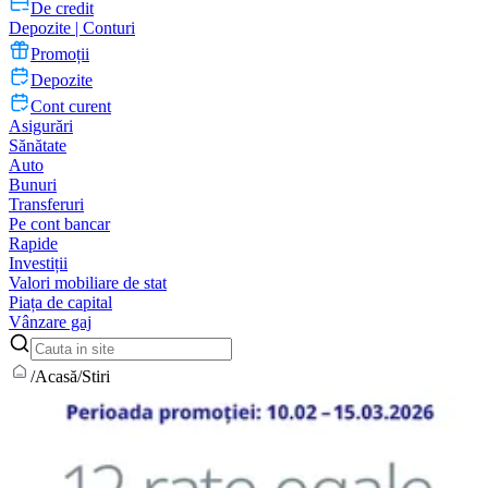
De credit
Depozite | Conturi
Promoții
Depozite
Cont curent
Asigurări
Sănătate
Auto
Bunuri
Transferuri
Pe cont bancar
Rapide
Investiții
Valori mobiliare de stat
Piața de capital
Vânzare gaj
/
Acasă
/
Stiri