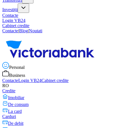
Transferuri
Investiții
Contacte
Login VB24
Cabinet credite
Contacte
|
Blog
|
Noutati
Personal
Business
Contacte
Login VB24
Cabinet credite
RO
Credite
Imobiliar
De consum
La card
Carduri
De debit