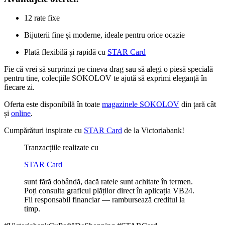
12 rate fixe
Bijuterii fine și moderne, ideale pentru orice ocazie
Plată flexibilă și rapidă cu
STAR Card
Fie că vrei să surprinzi pe cineva drag sau să alegi o piesă specială
pentru tine, colecțiile SOKOLOV te ajută să exprimi eleganță în
fiecare zi.
Oferta este disponibilă în toate
magazinele SOKOLOV
din țară cât
și
online
.
Cumpărături inspirate cu
STAR Card
de la Victoriabank!
Tranzacțiile realizate cu
STAR Card
sunt fără dobândă, dacă ratele sunt achitate în termen.
Poți consulta graficul plăților direct în aplicația VB24.
Fii responsabil financiar — rambursează creditul la
timp.