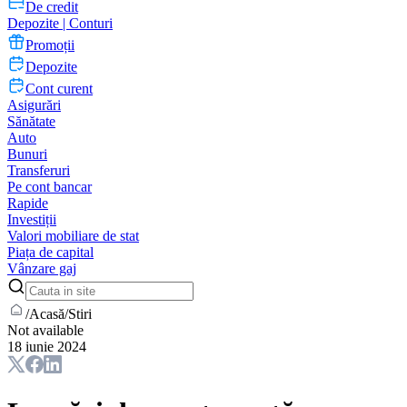
De credit
Depozite | Conturi
Promoții
Depozite
Cont curent
Asigurări
Sănătate
Auto
Bunuri
Transferuri
Pe cont bancar
Rapide
Investiții
Valori mobiliare de stat
Piața de capital
Vânzare gaj
/
Acasă
/
Stiri
Not available
18 iunie 2024