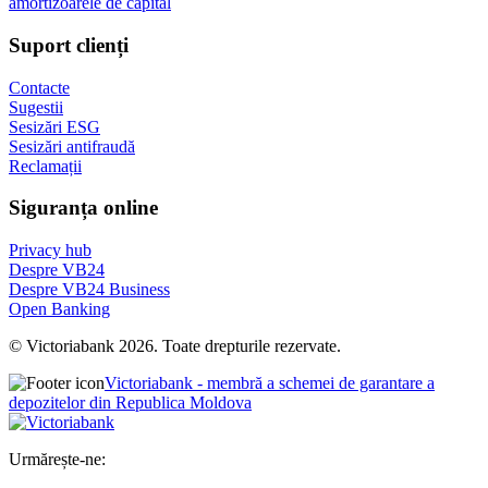
amortizoarele de capital
Suport clienți
Contacte
Sugestii
Sesizări ESG
Sesizări antifraudă
Reclamații
Siguranța online
Privacy hub
Despre VB24
Despre VB24 Business
Open Banking
© Victoriabank 2026. Toate drepturile rezervate.
Victoriabank - membră a schemei de garantare a
depozitelor din Republica Moldova
Urmărește-ne: