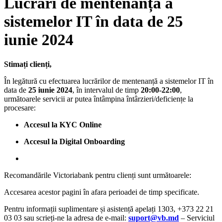
Lucrări de mentenanță a
sistemelor IT în data de 25
iunie 2024
Stimați clienți,
În legătură cu efectuarea lucrărilor de mentenanță a sistemelor IT în
data de
25 iunie 2024
, în intervalul de timp
20:00-22:00
,
următoarele servicii ar putea întâmpina întârzieri/deficiențe la
procesare:
Accesul la KYC Online
Accesul la Digital Onboarding
Recomandările Victoriabank pentru clienți sunt următoarele:
Accesarea acestor pagini în afara perioadei de timp specificate.
Pentru informații suplimentare și asistență apelați 1303, +373 22 21
03 03 sau scrieți-ne la adresa de e-mail:
suport@vb.md
– Serviciul