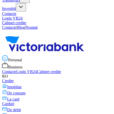
Transferuri
Investiții
Contacte
Login VB24
Cabinet credite
Contacte
|
Blog
|
Noutati
Personal
Business
Contacte
Login VB24
Cabinet credite
RO
Credite
Imobiliar
De consum
La card
Carduri
De debit