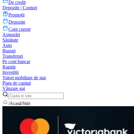
De credit
Depozite | Conturi
Promoții
Depozite
Cont curent
Asigurări
Sănătate
Auto
Bunuri
Transferuri
Pe cont bancar
Rapide
Investiții
Valori mobiliare de stat
Piața de capital
Vânzare gaj
/
Acasă
/
Stiri