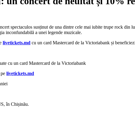
un concert de neuitat și 10% re
ncert spectaculos susținut de una dintre cele mai iubite trupe rock d
rgia inconfundabilă a unei legende muzicale.
pe
livetickets.md
cu un card Mastercard de la Victoriabank și beneficiezi 
uate cu un card Mastercard de la Victoriabank
e pe
livetickets.md
aniei
NS, în Chișinău.