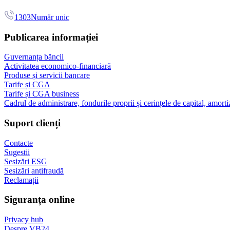
1303
Număr unic
Publicarea informației
Guvernanța băncii
Activitatea economico-financiară
Produse și servicii bancare
Tarife și CGA
Tarife și CGA business
Cadrul de administrare, fondurile proprii și cerințele de capital, amorti
Suport clienți
Contacte
Sugestii
Sesizări ESG
Sesizări antifraudă
Reclamații
Siguranța online
Privacy hub
Despre VB24