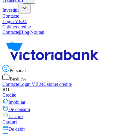
Transferuri
Investiții
Contacte
Login VB24
Cabinet credite
Contacte
|
Blog
|
Noutati
Personal
Business
Contacte
Login VB24
Cabinet credite
RO
Credite
Imobiliar
De consum
La card
Carduri
De debit