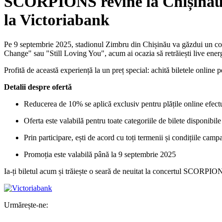
SCORPIONS revine la Chișinău: 
la Victoriabank
Pe 9 septembrie 2025, stadionul Zimbru din Chișinău va găzdui un co
Change" sau "Still Loving You", acum ai ocazia să retrăiești live ene
Profită de această experiență la un preț special: achită biletele online 
Detalii despre ofertă
Reducerea de 10% se aplică exclusiv pentru plățile online efect
Oferta este valabilă pentru toate categoriile de bilete disponibil
Prin participare, ești de acord cu toți termenii și condițiile camp
Promoția este valabilă până la 9 septembrie 2025
Ia-ți biletul acum și trăiește o seară de neuitat la concertul SCORPIO
Urmărește-ne: