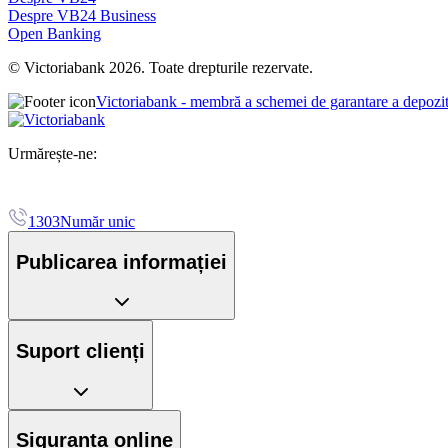
Despre VB24 Business
Open Banking
© Victoriabank 2026. Toate drepturile rezervate.
Victoriabank - membră a schemei de garantare a depozi
Urmărește-ne:
1303
Număr unic
Publicarea informației
Suport clienți
Siguranța online