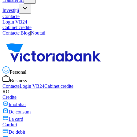
Transferuri
Investiții
Contacte
Login VB24
Cabinet credite
Contacte
|
Blog
|
Noutati
Personal
Business
Contacte
Login VB24
Cabinet credite
RO
Credite
Imobiliar
De consum
La card
Carduri
De debit