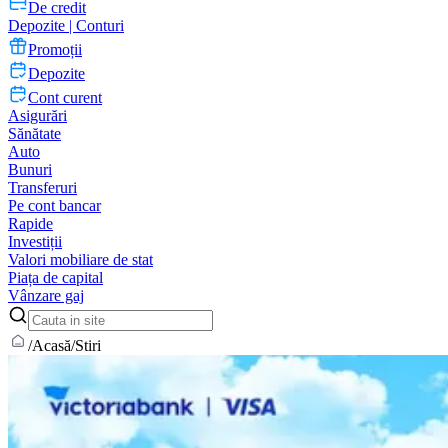
De credit
Depozite | Conturi
Promoții
Depozite
Cont curent
Asigurări
Sănătate
Auto
Bunuri
Transferuri
Pe cont bancar
Rapide
Investiții
Valori mobiliare de stat
Piața de capital
Vânzare gaj
/
Acasă
/
Stiri