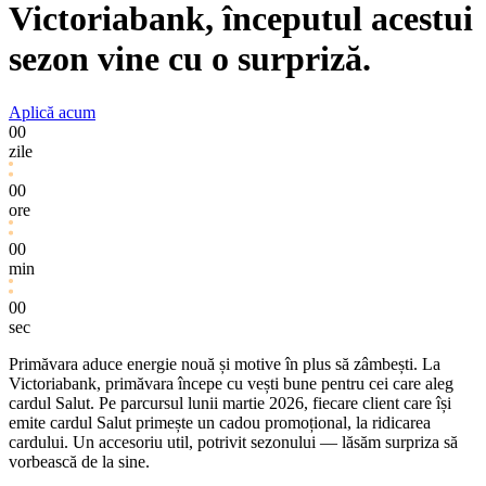
Victoriabank, începutul acestui
sezon vine cu o surpriză.
Aplică acum
00
zile
00
ore
00
min
00
sec
Primăvara aduce energie nouă și motive în plus să zâmbești. La
Victoriabank, primăvara începe cu vești bune pentru cei care aleg
cardul Salut. Pe parcursul lunii martie 2026, fiecare client care își
emite cardul Salut primește un cadou promoțional, la ridicarea
cardului. Un accesoriu util, potrivit sezonului — lăsăm surpriza să
vorbească de la sine.