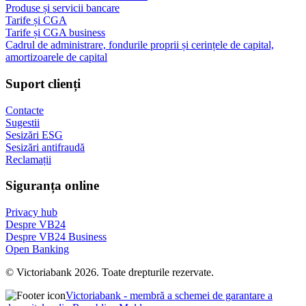
Produse și servicii bancare
Tarife și CGA
Tarife și CGA business
Cadrul de administrare, fondurile proprii și cerințele de capital,
amortizoarele de capital
Suport clienți
Contacte
Sugestii
Sesizări ESG
Sesizări antifraudă
Reclamații
Siguranța online
Privacy hub
Despre VB24
Despre VB24 Business
Open Banking
© Victoriabank 2026. Toate drepturile rezervate.
Victoriabank - membră a schemei de garantare a