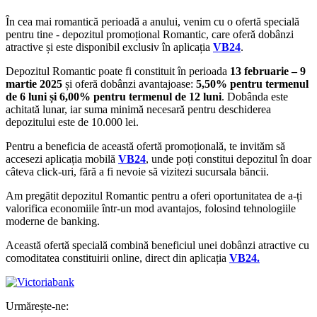
În cea mai romantică perioadă a anului, venim cu o ofertă specială
pentru tine - depozitul promoțional Romantic, care oferă dobânzi
atractive și este disponibil exclusiv în aplicația
VB24
.
Depozitul Romantic poate fi constituit în perioada
13 februarie – 9
martie 2025
și oferă dobânzi avantajoase:
5,50% pentru termenul
de 6 luni și 6,00% pentru termenul de 12 luni
. Dobânda este
achitată lunar, iar suma minimă necesară pentru deschiderea
depozitului este de 10.000 lei.
Pentru a beneficia de această ofertă promoțională, te invităm să
accesezi aplicația mobilă
VB24
, unde poți constitui depozitul în doar
câteva click-uri, fără a fi nevoie să vizitezi sucursala băncii.
Am pregătit depozitul Romantic pentru a oferi oportunitatea de a-ți
valorifica economiile într-un mod avantajos, folosind tehnologiile
moderne de banking.
Această ofertă specială combină beneficiul unei dobânzi atractive cu
comoditatea constituirii online, direct din aplicația
VB24.
Urmărește-ne: