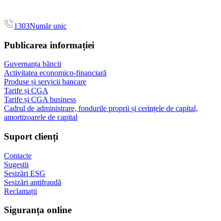
1303
Număr unic
Publicarea informației
Guvernanța băncii
Activitatea economico-financiară
Produse și servicii bancare
Tarife și CGA
Tarife și CGA business
Cadrul de administrare, fondurile proprii și cerințele de capital,
amortizoarele de capital
Suport clienți
Contacte
Sugestii
Sesizări ESG
Sesizări antifraudă
Reclamații
Siguranța online