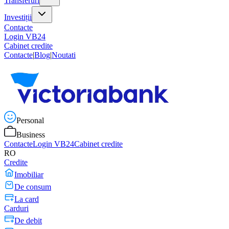
Transferuri
Investiții
Contacte
Login VB24
Cabinet credite
Contacte
|
Blog
|
Noutati
Personal
Business
Contacte
Login VB24
Cabinet credite
RO
Credite
Imobiliar
De consum
La card
Carduri
De debit