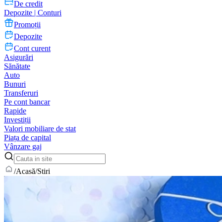
De credit
Depozite | Conturi
Promoții
Depozite
Cont curent
Asigurări
Sănătate
Auto
Bunuri
Transferuri
Pe cont bancar
Rapide
Investiții
Valori mobiliare de stat
Piața de capital
Vânzare gaj
/
Acasă
/
Stiri