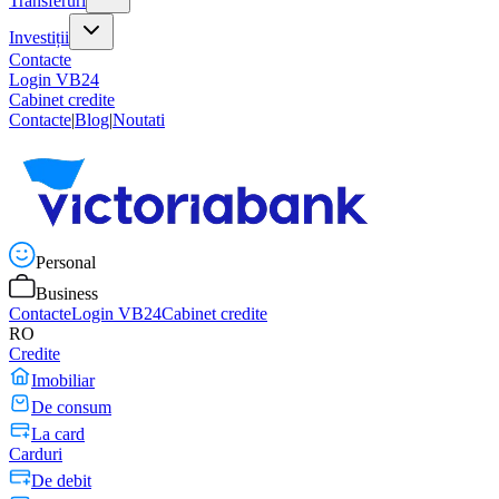
Transferuri
Investiții
Contacte
Login VB24
Cabinet credite
Contacte
|
Blog
|
Noutati
Personal
Business
Contacte
Login VB24
Cabinet credite
RO
Credite
Imobiliar
De consum
La card
Carduri
De debit