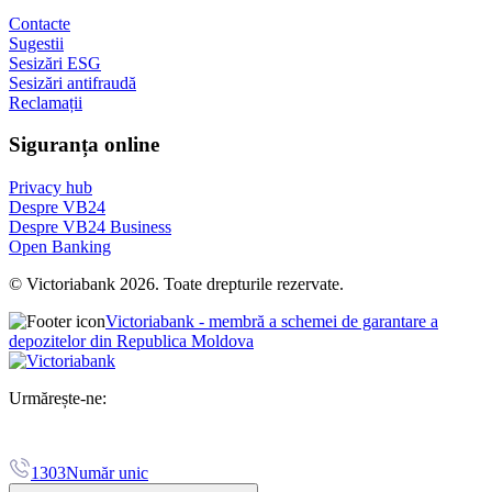
Contacte
Sugestii
Sesizări ESG
Sesizări antifraudă
Reclamații
Siguranța online
Privacy hub
Despre VB24
Despre VB24 Business
Open Banking
© Victoriabank 2026. Toate drepturile rezervate.
Victoriabank - membră a schemei de garantare a
depozitelor din Republica Moldova
Urmărește-ne:
1303
Număr unic