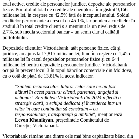
total active, credite ale persoanelor juridice, depozite ale persoanelor
fizice. Portofoliul total de credite ale clienților a înregistrat 9,166
milioane lei, în creștere cu 42.5% față de începutul anului. Soldul
creditelor performante a crescut cu 45.1%, iar ponderea creditelor în
stadiul 3 în total credite clienți s-a menținut la un nivel redus de
2.7%, sub media sectorului bancar – un semn clar al calității
portofoliului.
Depozitele clienților Victoriabank, atât persoane fizice, cât și
juridice, au ajuns la 17,815 milioane lei, fiind în creștere cu 1,455
milioane lei în cazul depozitelor persoanelor fizice și cu 644
milioane lei pentru depozitele persoanelor juridice. Victoriabank
ocupă în prezent locul 3 în topul băncilor comerciale din Moldova,
cu o cotă de piață de 13.81% la acest indicator.
"
Suntem recunoscători tuturor celor care ne-au fost
alături în acest parcurs: clienți, parteneri, angajați și
acționari. Rezultatele Victoriabank din 2024 reflectă o
strategie clară, o echipă dedicată și încrederea într-un
viitor în care continuăm să construim – cu
responsabilitate, transparență și ambiție
", menționează
Levon Khanikyan
, președintele Comitetului de
Direcție, Victoriabank.
Victoriabank rămâne una dintre cele mai bine capitalizate bănci din