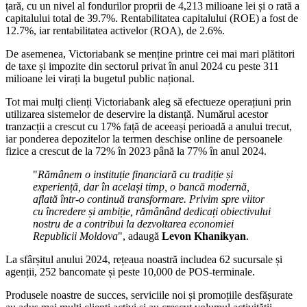
țară, cu un nivel al fondurilor proprii de 4,213 milioane lei și o rată a
capitalului total de 39.7%. Rentabilitatea capitalului (ROE) a fost de
12.7%, iar rentabilitatea activelor (ROA), de 2.6%.
De asemenea, Victoriabank se menține printre cei mai mari plătitori
de taxe și impozite din sectorul privat în anul 2024 cu peste 311
milioane lei virați la bugetul public național.
Tot mai mulți clienți Victoriabank aleg să efectueze operațiuni prin
utilizarea sistemelor de deservire la distanță. Numărul acestor
tranzacții a crescut cu 17% față de aceeași perioadă a anului trecut,
iar ponderea depozitelor la termen deschise online de persoanele
fizice a crescut de la 72% în 2023 până la 77% în anul 2024.
"
Rămânem o instituție financiară cu tradiție și
experiență, dar în același timp, o bancă modernă,
aflată într-o continuă transformare. Privim spre viitor
cu încredere și ambiție, rămânând dedicați obiectivului
nostru de a contribui la dezvoltarea economiei
Republicii Moldova
", adaugă
Levon Khanikyan
.
La sfârșitul anului 2024, rețeaua noastră includea 62 sucursale și
agenții, 252 bancomate și peste 10,000 de POS-terminale.
Produsele noastre de succes, serviciile noi și promoțiile desfășurate