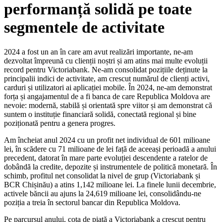
performanță solidă pe toate
segmentele de activitate
2024 a fost un an în care am avut realizări importante, ne-am
dezvoltat împreună cu clienții noștri și am atins mai multe evoluții
record pentru Victoriabank. Ne-am consolidat pozițiile deținute la
principalii indici de activitate, am crescut numărul de clienți activi,
carduri și utilizatori ai aplicației mobile. În 2024, ne-am demonstrat
forța și angajamentul de a fi banca de care Republica Moldova are
nevoie: modernă, stabilă și orientată spre viitor și am demonstrat că
suntem o instituție financiară solidă, conectată regional și bine
poziționată pentru a genera progres.
Am încheiat anul 2024 cu un profit net individual de 601 milioane
lei, în scădere cu 71 milioane de lei față de aceeași perioadă a anului
precedent, datorat în mare parte evoluției descendente a ratelor de
dobândă la credite, depozite și instrumentele de politică monetară. În
schimb, profitul net consolidat la nivel de grup (Victoriabank și
BCR Chișinău) a atins 1,142 milioane lei. La finele lunii decembrie,
activele băncii au ajuns la 24,619 milioane lei, consolidându-ne
poziția a treia în sectorul bancar din Republica Moldova.
Pe parcursul anului, cota de piață a Victoriabank a crescut pentru