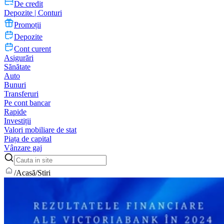
De credit
Depozite | Conturi
Promoții
Depozite
Cont curent
Asigurări
Sănătate
Auto
Bunuri
Transferuri
Pe cont bancar
Rapide
Investiții
Valori mobiliare de stat
Piața de capital
Vânzare gaj
/
Acasă
/
Stiri