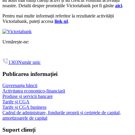
au adus mai mulți clienți activi și au crescut volumul activității
noastre. Detalii despre promoțiile Victoriabank pot fi găsite
aici
.
Pentru mai multe informații referitor la rezultatele activității
Victoriabank, puteți accesa
link-ul
.
Urmărește-ne:
1303
Număr unic
Publicarea informației
Guvernanța băncii
Activitatea economico-financiară
Produse și servicii bancare
Tarife și CGA
Tarife și CGA business
Cadrul de administrare, fondurile proprii și cerințele de capital,
amortizoarele de capital
Suport clienți