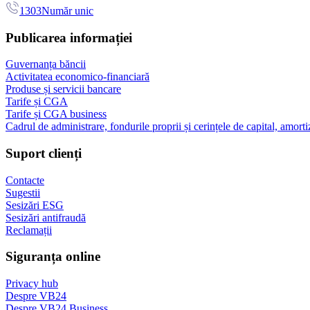
1303
Număr unic
Publicarea informației
Guvernanța băncii
Activitatea economico-financiară
Produse și servicii bancare
Tarife și CGA
Tarife și CGA business
Cadrul de administrare, fondurile proprii și cerințele de capital, amorti
Suport clienți
Contacte
Sugestii
Sesizări ESG
Sesizări antifraudă
Reclamații
Siguranța online
Privacy hub
Despre VB24
Despre VB24 Business