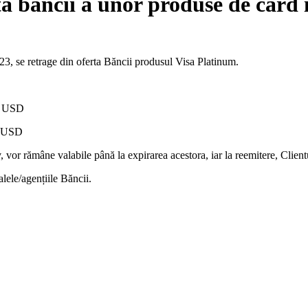
ta băncii a unor produse de card
3, se retrage din oferta Băncii produsul Visa Platinum.
R, USD
R, USD
, vor rămâne valabile până la expirarea acestora, iar la reemitere, Client
alele/agențiile Băncii.