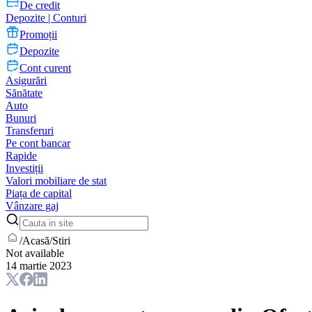
De credit
Depozite | Conturi
Promoții
Depozite
Cont curent
Asigurări
Sănătate
Auto
Bunuri
Transferuri
Pe cont bancar
Rapide
Investiții
Valori mobiliare de stat
Piața de capital
Vânzare gaj
/
Acasă
/
Stiri
Not available
14 martie 2023