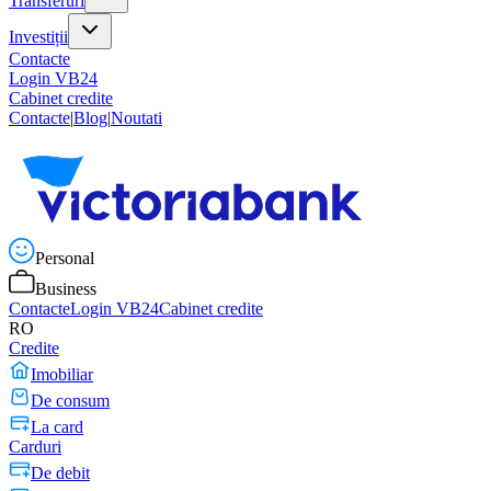
Transferuri
Investiții
Contacte
Login VB24
Cabinet credite
Contacte
|
Blog
|
Noutati
Personal
Business
Contacte
Login VB24
Cabinet credite
RO
Credite
Imobiliar
De consum
La card
Carduri
De debit