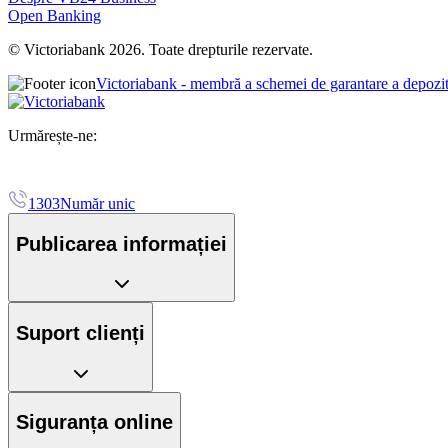
Open Banking
© Victoriabank 2026. Toate drepturile rezervate.
Victoriabank - membră a schemei de garantare a depozi
Urmărește-ne:
1303
Număr unic
Publicarea informației
Suport clienți
Siguranța online