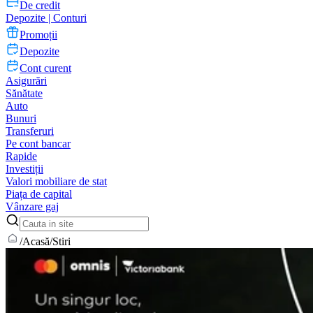
De credit
Depozite | Conturi
Promoții
Depozite
Cont curent
Asigurări
Sănătate
Auto
Bunuri
Transferuri
Pe cont bancar
Rapide
Investiții
Valori mobiliare de stat
Piața de capital
Vânzare gaj
/
Acasă
/
Stiri