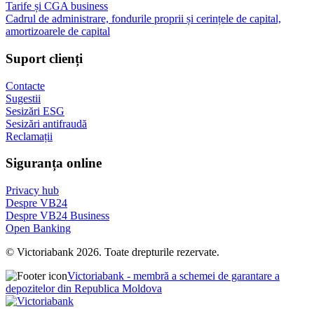
Tarife și CGA business
Cadrul de administrare, fondurile proprii și cerințele de capital,
amortizoarele de capital
Suport clienți
Contacte
Sugestii
Sesizări ESG
Sesizări antifraudă
Reclamații
Siguranța online
Privacy hub
Despre VB24
Despre VB24 Business
Open Banking
© Victoriabank 2026. Toate drepturile rezervate.
Victoriabank - membră a schemei de garantare a
depozitelor din Republica Moldova