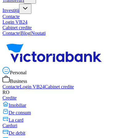
Transferuri
Investiții
Contacte
Login VB24
Cabinet credite
Contacte
|
Blog
|
Noutati
Personal
Business
Contacte
Login VB24
Cabinet credite
RO
Credite
Imobiliar
De consum
La card
Carduri
De debit