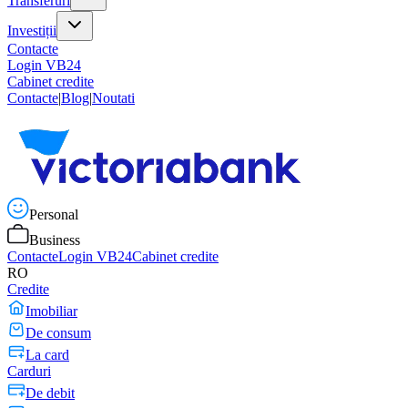
Transferuri
Investiții
Contacte
Login VB24
Cabinet credite
Contacte
|
Blog
|
Noutati
Personal
Business
Contacte
Login VB24
Cabinet credite
RO
Credite
Imobiliar
De consum
La card
Carduri
De debit