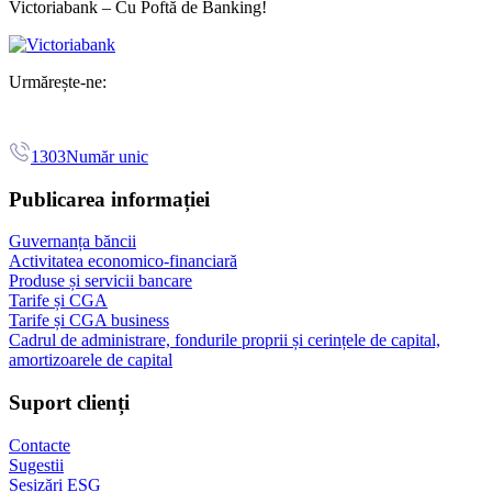
Victoriabank – Cu Poftă de Banking!
Urmărește-ne:
1303
Număr unic
Publicarea informației
Guvernanța băncii
Activitatea economico-financiară
Produse și servicii bancare
Tarife și CGA
Tarife și CGA business
Cadrul de administrare, fondurile proprii și cerințele de capital,
amortizoarele de capital
Suport clienți
Contacte
Sugestii
Sesizări ESG