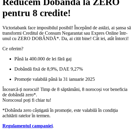
Reducem Dobânda la ZERO
pentru 8 credite!
Victoriabank face imposibilul posibil! Începând de astăzi, ai șansa să
transformi Creditul de Consum Negarantat sau Expres Online într-
unul cu ZERO DOBÂNDĂ*. Da, ai citit bine! Cât iei, atât întorci!
Ce oferim?
Până la 400.000 de lei fără gaj
Dobândă fixă de 8,9%, DAE 9,27%
Promoție valabilă până la 31 ianuarie 2025
Încearcă-ți norocul! Timp de 8 săptămâni, 8 norocoși vor beneficia
de dobândă zero*.
Norocosul poți fi chiar tu!
*Dobânda zero câștigată în promoție, este valabilă în condiția
achitării ratelor în termen.
Regulamentul campaniei
.