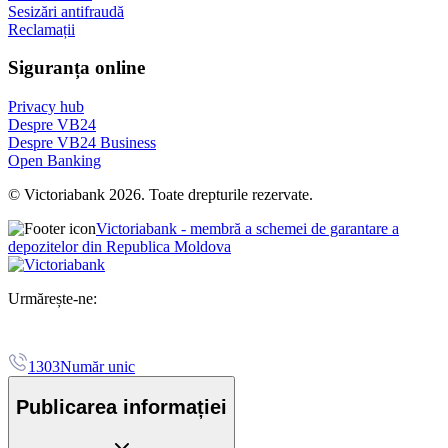
Sesizări antifraudă
Reclamații
Siguranța online
Privacy hub
Despre VB24
Despre VB24 Business
Open Banking
© Victoriabank 2026. Toate drepturile rezervate.
Victoriabank - membră a schemei de garantare a
depozitelor din Republica Moldova
Urmărește-ne:
1303
Număr unic
Publicarea informației