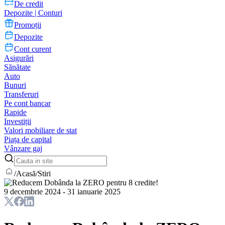
De credit
Depozite | Conturi
Promoții
Depozite
Cont curent
Asigurări
Sănătate
Auto
Bunuri
Transferuri
Pe cont bancar
Rapide
Investiții
Valori mobiliare de stat
Piața de capital
Vânzare gaj
/
Acasă
/
Stiri
9 decembrie 2024 - 31 ianuarie 2025