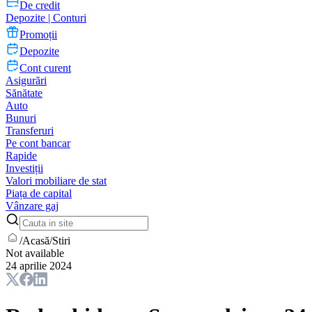
De credit
Depozite | Conturi
Promoții
Depozite
Cont curent
Asigurări
Sănătate
Auto
Bunuri
Transferuri
Pe cont bancar
Rapide
Investiții
Valori mobiliare de stat
Piața de capital
Vânzare gaj
/
Acasă
/
Stiri
Not available
24 aprilie 2024