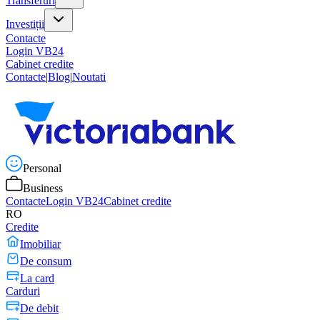
Transferuri
Investiții
Contacte
Login VB24
Cabinet credite
Contacte
|
Blog
|
Noutati
Personal
Business
Contacte
Login VB24
Cabinet credite
RO
Credite
Imobiliar
De consum
La card
Carduri
De debit