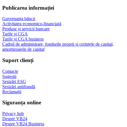
Publicarea informației
Guvernanța băncii
Activitatea economico-financiară
Produse și servicii bancare
Tarife și CGA
Tarife și CGA business
Cadrul de administrare, fondurile proprii și cerințele de capital,
amortizoarele de capital
Suport clienți
Contacte
Sugestii
Sesizări ESG
Sesizări antifraudă
Reclamații
Siguranța online
Privacy hub
Despre VB24
Despre VB24 Business