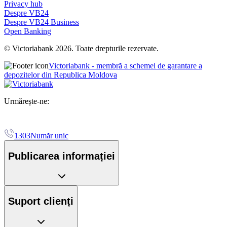
Privacy hub
Despre VB24
Despre VB24 Business
Open Banking
© Victoriabank 2026. Toate drepturile rezervate.
Victoriabank - membră a schemei de garantare a
depozitelor din Republica Moldova
Urmărește-ne:
1303
Număr unic
Publicarea informației
Suport clienți