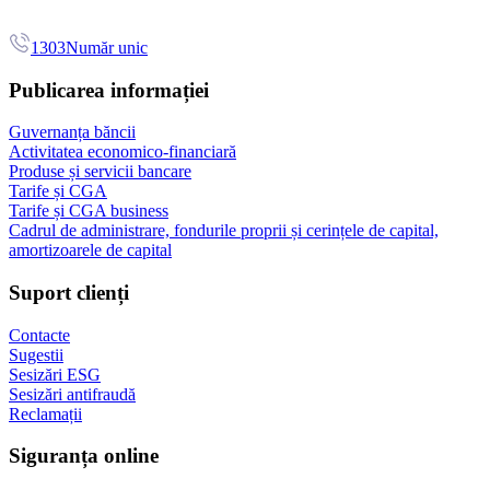
1303
Număr unic
Publicarea informației
Guvernanța băncii
Activitatea economico-financiară
Produse și servicii bancare
Tarife și CGA
Tarife și CGA business
Cadrul de administrare, fondurile proprii și cerințele de capital,
amortizoarele de capital
Suport clienți
Contacte
Sugestii
Sesizări ESG
Sesizări antifraudă
Reclamații
Siguranța online