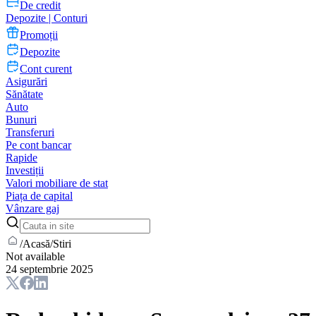
De credit
Depozite | Conturi
Promoții
Depozite
Cont curent
Asigurări
Sănătate
Auto
Bunuri
Transferuri
Pe cont bancar
Rapide
Investiții
Valori mobiliare de stat
Piața de capital
Vânzare gaj
/
Acasă
/
Stiri
Not available
24 septembrie 2025