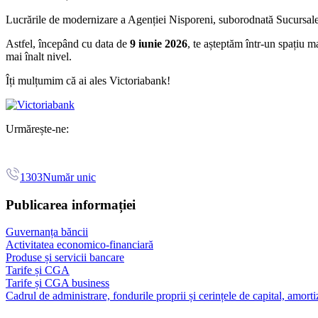
Lucrările de modernizare a Agenției Nisporeni, suborodnată Sucursalei 
Astfel, începând cu data de
9 iunie 2026
, te așteptăm într-un spațiu m
mai înalt nivel.
Îți mulțumim că ai ales Victoriabank!
Urmărește-ne:
1303
Număr unic
Publicarea informației
Guvernanța băncii
Activitatea economico-financiară
Produse și servicii bancare
Tarife și CGA
Tarife și CGA business
Cadrul de administrare, fondurile proprii și cerințele de capital, amorti