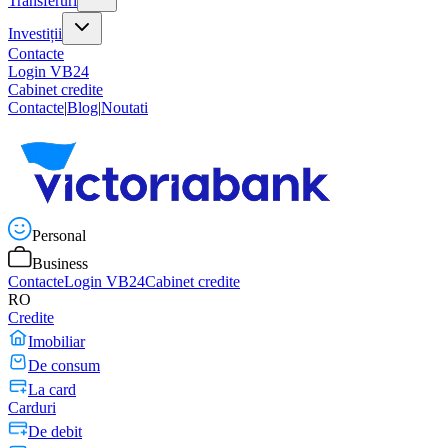
Transferuri
Investiții
Contacte
Login VB24
Cabinet credite
Contacte
|
Blog
|
Noutati
Personal
Business
Contacte
Login VB24
Cabinet credite
RO
Credite
Imobiliar
De consum
La card
Carduri
De debit