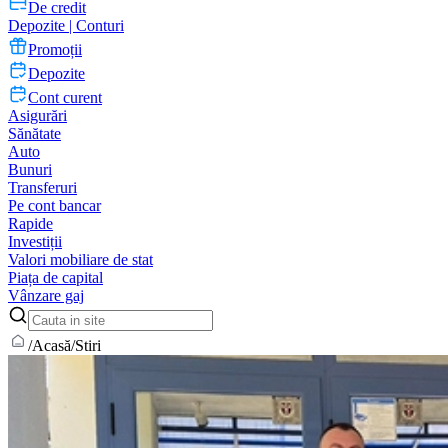
De credit
Depozite | Conturi
Promoții
Depozite
Cont curent
Asigurări
Sănătate
Auto
Bunuri
Transferuri
Pe cont bancar
Rapide
Investiții
Valori mobiliare de stat
Piața de capital
Vânzare gaj
/
Acasă
/
Stiri