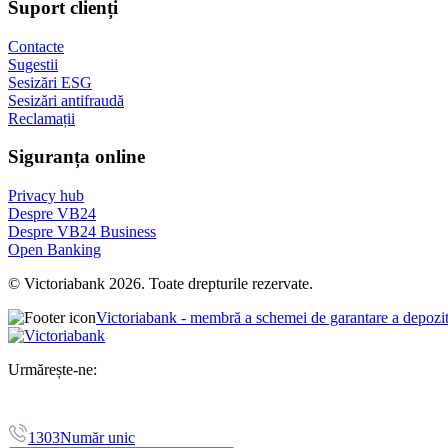
Suport clienți
Contacte
Sugestii
Sesizări ESG
Sesizări antifraudă
Reclamații
Siguranța online
Privacy hub
Despre VB24
Despre VB24 Business
Open Banking
© Victoriabank 2026. Toate drepturile rezervate.
Victoriabank - membră a schemei de garantare a depozi
Urmărește-ne:
1303
Număr unic