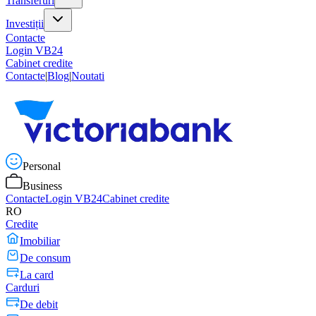
Transferuri
Investiții
Contacte
Login VB24
Cabinet credite
Contacte
|
Blog
|
Noutati
Personal
Business
Contacte
Login VB24
Cabinet credite
RO
Credite
Imobiliar
De consum
La card
Carduri
De debit