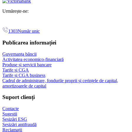
Urmărește-ne:
1303
Număr unic
Publicarea informației
Guvernanța băncii
Activitatea economico-financiară
Produse și servicii bancare
Tarife și CGA
Tarife și CGA business
Cadrul de administrare, fondurile proprii și cerințele de capital,
amortizoarele de capital
Suport clienți
Contacte
Sugestii
Sesizări ESG
Sesizări antifraudă
Reclamații