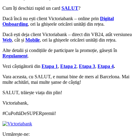
Cum îți deschizi rapid un card
SALUT
?
Dacă încă nu ești client Victoriabank – online prin
Digital
Onboarding
, ori la ghișeele oricărei unități din rețea.
Dacă ești deja client Victoriabank – direct din VB24, atât versiunea
Web
, cât și
Mobile
, ori la ghișeele oricărei unități din rețea.
Alte detalii și condițiile de participare la promoție, găsești în
Regulament
.
Vezi câștigătorii din
Etapa 1
,
Etapa 2
,
Etapa 3
,
Etapa 4
.
Vara aceasta, cu SALUT, e numai bine de mers al Barcelona. Mai
multe achitări, mai multe șanse de câștig!
SALUT, trăiește viața din plin!
Victoriabank,
#CuPoftăDeSUPERpremii!
Urmărește-ne: