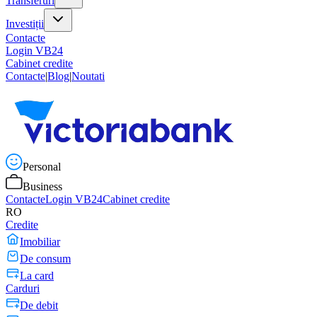
Transferuri
Investiții
Contacte
Login VB24
Cabinet credite
Contacte
|
Blog
|
Noutati
Personal
Business
Contacte
Login VB24
Cabinet credite
RO
Credite
Imobiliar
De consum
La card
Carduri
De debit