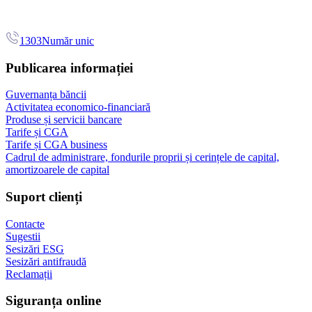
1303
Număr unic
Publicarea informației
Guvernanța băncii
Activitatea economico-financiară
Produse și servicii bancare
Tarife și CGA
Tarife și CGA business
Cadrul de administrare, fondurile proprii și cerințele de capital,
amortizoarele de capital
Suport clienți
Contacte
Sugestii
Sesizări ESG
Sesizări antifraudă
Reclamații
Siguranța online