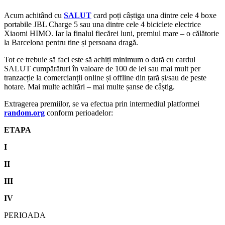
Acum achitând cu
SALUT
card poți câștiga una dintre cele 4 boxe
portabile JBL Charge 5 sau una dintre cele 4 biciclete electrice
Xiaomi HIMO. Iar la finalul fiecărei luni, premiul mare – o călătorie
la Barcelona pentru tine și persoana dragă.
Tot ce trebuie să faci este să achiți minimum o dată cu cardul
SALUT cumpărături în valoare de 100 de lei sau mai mult per
tranzacție la comercianții online și offline din țară și/sau de peste
hotare. Mai multe achitări – mai multe șanse de câștig.
Extragerea premiilor, se va efectua prin intermediul platformei
random.org
conform perioadelor:
ETAPA
I
II
III
IV
PERIOADA