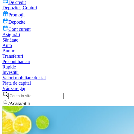
De credit
Depozite | Conturi
Promoții
Depozite
Cont curent
Asigurări
Sănătate
Auto
Bunuri
Transferuri
Pe cont bancar
Rapide
Investiții
Valori mobiliare de stat
Piața de capital
Vânzare gaj
/
Acasă
/
Stiri