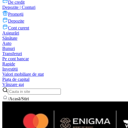
De credit
Depozite | Conturi
Promoții
Depozite
Cont curent
Asigurări
Sănătate
Auto
Bunuri
Transferuri
Pe cont bancar
Rapide
Investiții
Valori mobiliare de stat
Piața de capital
Vânzare gaj
/
Acasă
/
Stiri