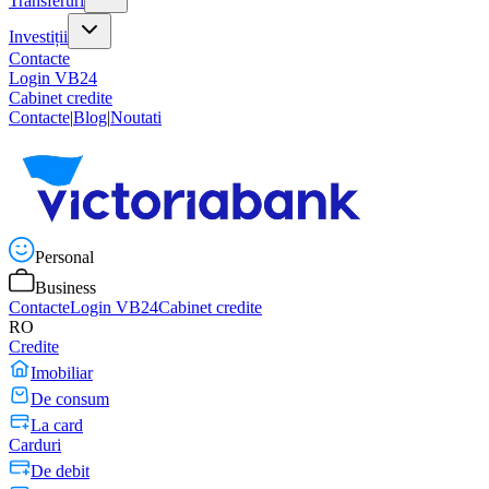
Transferuri
Investiții
Contacte
Login VB24
Cabinet credite
Contacte
|
Blog
|
Noutati
Personal
Business
Contacte
Login VB24
Cabinet credite
RO
Credite
Imobiliar
De consum
La card
Carduri
De debit