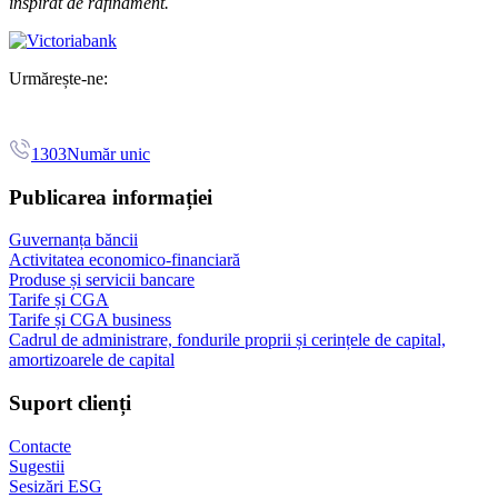
inspirat de rafinament.
Urmărește-ne:
1303
Număr unic
Publicarea informației
Guvernanța băncii
Activitatea economico-financiară
Produse și servicii bancare
Tarife și CGA
Tarife și CGA business
Cadrul de administrare, fondurile proprii și cerințele de capital,
amortizoarele de capital
Suport clienți
Contacte
Sugestii
Sesizări ESG