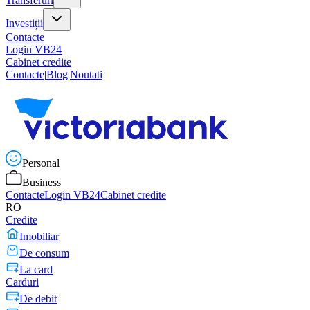
Transferuri
Investiții
Contacte
Login VB24
Cabinet credite
Contacte
|
Blog
|
Noutati
Personal
Business
Contacte
Login VB24
Cabinet credite
RO
Credite
Imobiliar
De consum
La card
Carduri
De debit