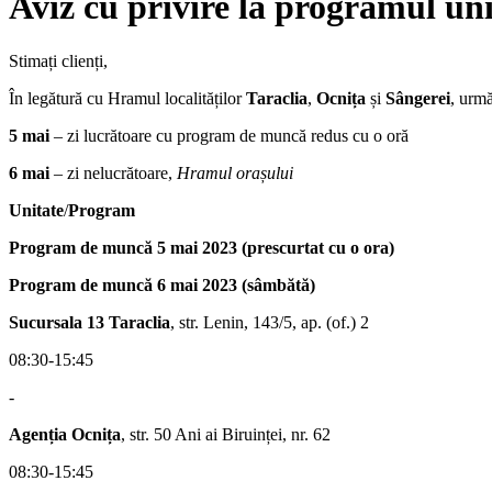
Aviz cu privire la programul unit
Stimați clienți,
În legătură cu Hramul localităților
Taraclia
,
Ocnița
și
Sângerei
, urmă
5 mai
– zi lucrătoare cu program de muncă redus cu o oră
6 mai
– zi nelucrătoare,
Hramul orașului
Unitate
/
Program
Program de muncă 5 mai 2023 (prescurtat cu o ora)
Program de muncă 6 mai 2023 (sâmbătă)
Sucursala 13 Taraclia
, str. Lenin, 143/5, ap. (of.) 2
08:30-15:45
-
Agenția Ocnița
, str. 50 Ani ai Biruinței, nr. 62
08:30-15:45