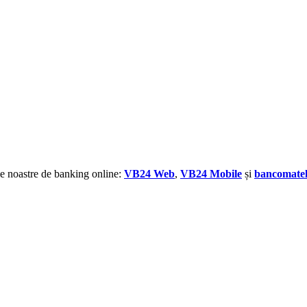
ile noastre de banking online:
VB24 Web
,
VB24 Mobile
și
bancomatel