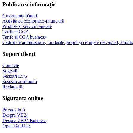
Publicarea informației
Guvernanța băncii
Activitatea economico-financiară
Produse și servicii bancare
Tarife și CGA
Tarife și CGA business
Cadrul de administrare, fondurile proprii și cerințele de capital, amorti
Suport clienți
Contacte
Sugestii
Sesizări ESG
Sesizări antifraudă
Reclamații
Siguranța online
Privacy hub
Despre VB24
Despre VB24 Business
Open Banking