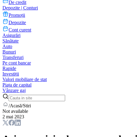
De credit
Depozite | Conturi
Promoții
Depozite
Cont curent
Asigurări
Sănătate
Auto
Bunuri
Transferuri
Pe cont bancar
Rapide
Investiții
Valori mobiliare de stat
Piața de capital
Vânzare gaj
/
Acasă
/
Stiri
Not available
2 mai 2023