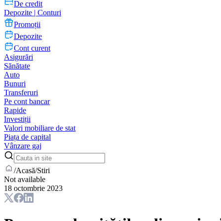
De credit
Depozite | Conturi
Promoții
Depozite
Cont curent
Asigurări
Sănătate
Auto
Bunuri
Transferuri
Pe cont bancar
Rapide
Investiții
Valori mobiliare de stat
Piața de capital
Vânzare gaj
/
Acasă
/
Stiri
Not available
18 octombrie 2023