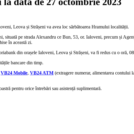
i la data de 27 octombrie 2023
aloveni, Leova și Strășeni va avea loc sărbătoarea Hramului localității.
i, situată pe strada Alexandru ce Bun, 53, or. Ialoveni, precum și Agenți
ise în această zi.
toriabank din orașele Ialoveni, Leova și Strășeni, va fi redus cu o oră, 0
itățile bancare din timp.
i
VB24 Mobile
,
VB24 ATM
(extragere numerar, alimentarea contului 
stră pentru orice întrebări sau asistență suplimentară.