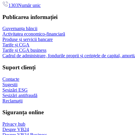
1303
Număr unic
Publicarea informației
Guvernanța băncii
Activitatea economico-financiară
Produse și servicii bancare
Tarife și CGA
Tarife și CGA business
Cadrul de administrare, fondurile proprii și cerințele de capital, amorti
Suport clienți
Contacte
Sugestii
Sesizări ESG
Sesizări antifraudă
Reclamații
Siguranța online
Privacy hub
Despre VB24
Despre VB24 Business