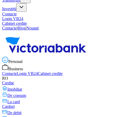
Transferuri
Investiții
Contacte
Login VB24
Cabinet credite
Contacte
|
Blog
|
Noutati
Personal
Business
Contacte
Login VB24
Cabinet credite
RO
Credite
Imobiliar
De consum
La card
Carduri
De debit