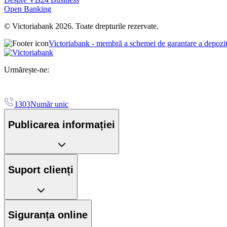
Open Banking
© Victoriabank 2026. Toate drepturile rezervate.
Victoriabank - membră a schemei de garantare a depozi
Urmărește-ne:
1303
Număr unic
Publicarea informației
Suport clienți
Siguranța online