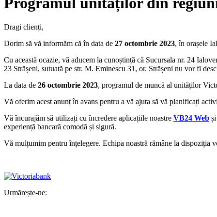
Programul unităților din regiun
Dragi clienți,
Dorim să vă informăm că în data de
27 octombrie 2023
, în orașele I
Cu această ocazie, vă aducem la cunoștință că Sucursala nr. 24 Ialoven
23 Strășeni, sutuată pe str. M. Eminescu 31, or. Strășeni nu vor fi desch
La data de
26 octombrie 2023
, programul de muncă al
unităților Vic
Vă oferim acest anunț în avans pentru a vă ajuta să vă planificați activ
Vă încurajăm să utilizați cu încredere aplicațiile noastre
VB24 Web
ș
experiență bancară comodă și sigură.
Vă mulțumim pentru înțelegere. Echipa noastră rămâne la dispoziția voa
Urmărește-ne: