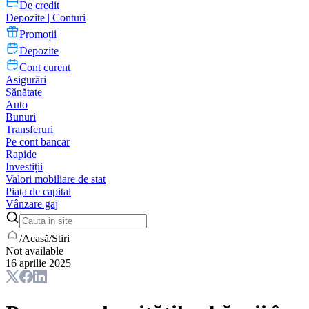
De credit
Depozite | Conturi
Promoții
Depozite
Cont curent
Asigurări
Sănătate
Auto
Bunuri
Transferuri
Pe cont bancar
Rapide
Investiții
Valori mobiliare de stat
Piața de capital
Vânzare gaj
/
Acasă
/
Stiri
Not available
16 aprilie 2025