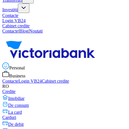
Transferuri
Investiții
Contacte
Login VB24
Cabinet credite
Contacte
|
Blog
|
Noutati
Personal
Business
Contacte
Login VB24
Cabinet credite
RO
Credite
Imobiliar
De consum
La card
Carduri
De debit