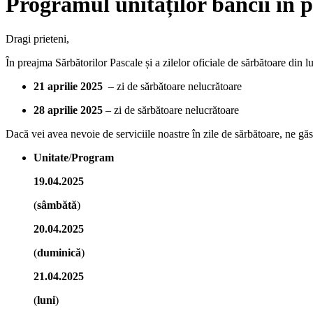
Programul unităților băncii în p
Dragi prieteni,
În preajma Sărbătorilor Pascale și a zilelor oficiale de sărbătoare din 
21 aprilie 2025
– zi de sărbătoare nelucrătoare
28 aprilie 2025
– zi de sărbătoare nelucrătoare
Dacă vei avea nevoie de serviciile noastre în zile de sărbătoare, ne găs
Unitate
/
Program
19.04.2025
(
sâmbătă
)
20.04.2025
(
duminică
)
21.04.2025
(
luni
)