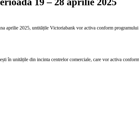
erioada 19 – 28 aprilie 2025
luna aprilie 2025, untitățile Victoriabank vor activa conform programului
ești în unitățile din incinta centrelor comerciale, care vor activa confo