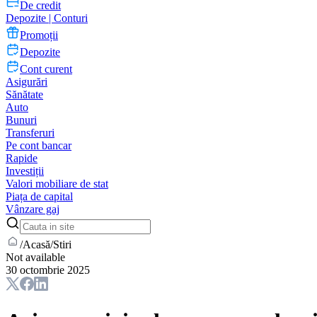
De credit
Depozite | Conturi
Promoții
Depozite
Cont curent
Asigurări
Sănătate
Auto
Bunuri
Transferuri
Pe cont bancar
Rapide
Investiții
Valori mobiliare de stat
Piața de capital
Vânzare gaj
/
Acasă
/
Stiri
Not available
30 octombrie 2025