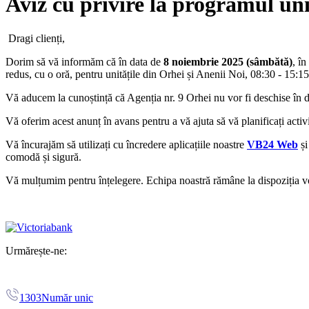
Aviz cu privire la programul uni
Dragi clienți,
Dorim să vă informăm că în data de
8 noiembrie 2025 (sâmbătă)
, î
redus, cu o oră, pentru unitățile din Orhei și Anenii Noi, 08:30 - 15:1
Vă aducem la cunoștință că Agenția nr. 9 Orhei nu vor fi deschise în 
Vă oferim acest anunț în avans pentru a vă ajuta să vă planificați activ
Vă încurajăm să utilizați cu încredere aplicațiile noastre
VB24 Web
ș
comodă și sigură.
Vă mulțumim pentru înțelegere. Echipa noastră rămâne la dispoziția voa
Urmărește-ne:
1303
Număr unic