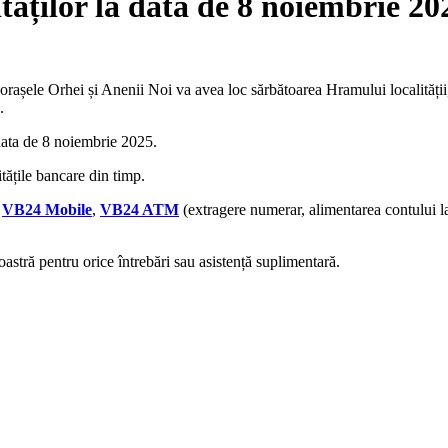
tăților la data de 8 noiembrie 20
n orașele Orhei și Anenii Noi va avea loc sărbătoarea Hramului localității
5.
data de 8 noiembrie 2025.
itățile bancare din timp.
i
VB24 Mobile
,
VB24 ATM
(extragere numerar, alimentarea contului l
stră pentru orice întrebări sau asistență suplimentară.