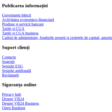
Publicarea informației
Guvernanța băncii
Activitatea economico-financiară
Produse și servicii bancare
Tarife și CGA
Tarife și CGA business
Cadrul de administrare, fondurile proprii și cerințele de capital, amorti
Suport clienți
Contacte
Sugestii
Sesizări ESG
Sesizări antifraudă
Reclamații
Siguranța online
Privacy hub
Despre VB24
Despre VB24 Business
Open Banking