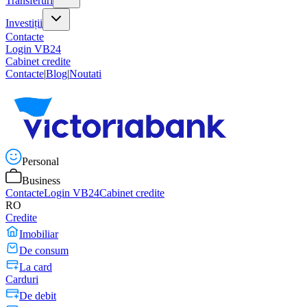
Transferuri
Investiții
Contacte
Login VB24
Cabinet credite
Contacte
|
Blog
|
Noutati
Personal
Business
Contacte
Login VB24
Cabinet credite
RO
Credite
Imobiliar
De consum
La card
Carduri
De debit