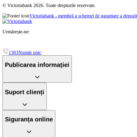
© Victoriabank 2026. Toate drepturile rezervate.
Victoriabank - membră a schemei de garantare a depozi
Urmărește-ne:
1303
Număr unic
Publicarea informației
Suport clienți
Siguranța online