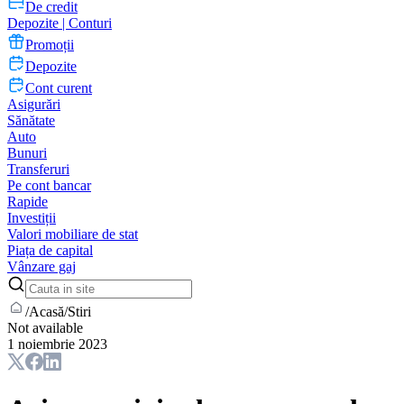
De credit
Depozite | Conturi
Promoții
Depozite
Cont curent
Asigurări
Sănătate
Auto
Bunuri
Transferuri
Pe cont bancar
Rapide
Investiții
Valori mobiliare de stat
Piața de capital
Vânzare gaj
/
Acasă
/
Stiri
Not available
1 noiembrie 2023