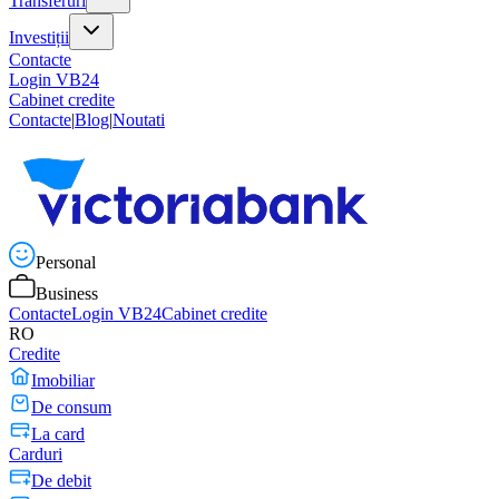
Transferuri
Investiții
Contacte
Login VB24
Cabinet credite
Contacte
|
Blog
|
Noutati
Personal
Business
Contacte
Login VB24
Cabinet credite
RO
Credite
Imobiliar
De consum
La card
Carduri
De debit