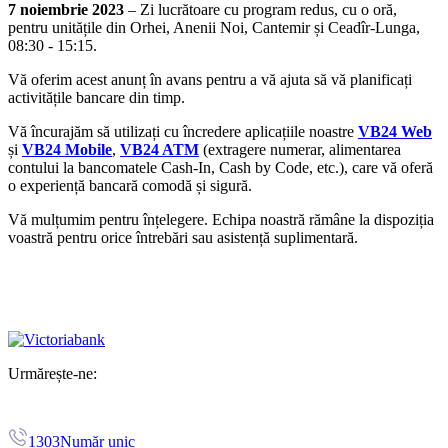
7 noiembrie 2023
– Zi lucrătoare cu program redus, cu o oră,
pentru unitățile din Orhei, Anenii Noi, Cantemir și Ceadîr-Lunga,
08:30 - 15:15.
Vă oferim acest anunț în avans pentru a vă ajuta să vă planificați
activitățile bancare din timp.
Vă încurajăm să utilizați cu încredere aplicațiile noastre
VB24 Web
și
VB24 Mobile
,
VB24 ATM
(extragere numerar, alimentarea
contului la bancomatele Cash-In, Cash by Code, etc.),
care vă oferă
o experiență bancară comodă și sigură.
Vă mulțumim pentru înțelegere. Echipa noastră rămâne la dispoziția
voastră pentru orice întrebări sau asistență suplimentară.
Urmărește-ne:
1303
Număr unic