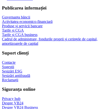
Publicarea informației
Guvernanța băncii
Activitatea economico-financiară
Produse și servicii bancare
Tarife și CGA
Tarife și CGA business
Cadrul de administrare, fondurile proprii și cerințele de capital,
amortizoarele de capital
Suport clienți
Contacte
Sugestii
Sesizări ESG
Sesizări antifraudă
Reclamații
Siguranța online
Privacy hub
Despre VB24
Despre VB24 Business