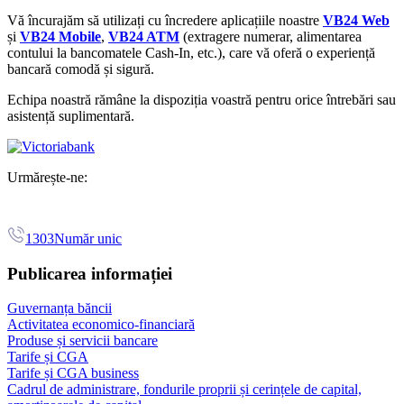
Vă încurajăm să utilizați cu încredere aplicațiile noastre
VB24 Web
și
VB24 Mobile
,
VB24 ATM
(extragere numerar, alimentarea
contului la bancomatele Cash-In, etc.),
care vă oferă o experiență
bancară comodă și sigură.
Echipa noastră rămâne la dispoziția voastră pentru orice întrebări sau
asistență suplimentară.
Urmărește-ne:
1303
Număr unic
Publicarea informației
Guvernanța băncii
Activitatea economico-financiară
Produse și servicii bancare
Tarife și CGA
Tarife și CGA business
Cadrul de administrare, fondurile proprii și cerințele de capital,