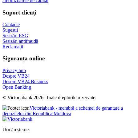
amortizoarele de capital
Suport clienți
Contacte
Sugestii
Sesizări ESG
Sesizări antifraudă
Reclamații
Siguranța online
Privacy hub
Despre VB24
Despre VB24 Business
Open Banking
© Victoriabank 2026. Toate drepturile rezervate.
Victoriabank - membră a schemei de garantare a
depozitelor din Republica Moldova
Urmărește-ne: