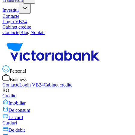
Transferuri
Investiții
Contacte
Login VB24
Cabinet credite
Contacte
|
Blog
|
Noutati
Personal
Business
Contacte
Login VB24
Cabinet credite
RO
Credite
Imobiliar
De consum
La card
Carduri
De debit