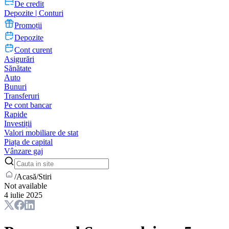
De credit
Depozite | Conturi
Promoții
Depozite
Cont curent
Asigurări
Sănătate
Auto
Bunuri
Transferuri
Pe cont bancar
Rapide
Investiții
Valori mobiliare de stat
Piața de capital
Vânzare gaj
/
Acasă
/
Stiri
Not available
4 iulie 2025