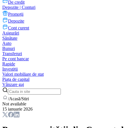
De credit
Depozite | Conturi
Promoții
Depozite
Cont curent
Asigurări
Sănătate
Auto
Bunuri
Transferuri
Pe cont bancar
Rapide
Investiții
Valori mobiliare de stat
Piața de capital
Vânzare gaj
/
Acasă
/
Stiri
Not available
15 ianuarie 2026