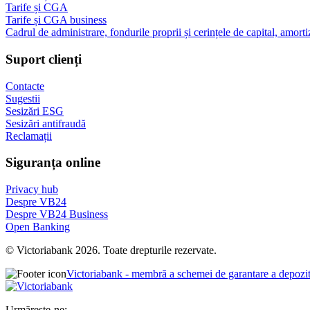
Tarife și CGA
Tarife și CGA business
Cadrul de administrare, fondurile proprii și cerințele de capital, amorti
Suport clienți
Contacte
Sugestii
Sesizări ESG
Sesizări antifraudă
Reclamații
Siguranța online
Privacy hub
Despre VB24
Despre VB24 Business
Open Banking
© Victoriabank 2026. Toate drepturile rezervate.
Victoriabank - membră a schemei de garantare a depozi
Urmărește-ne: