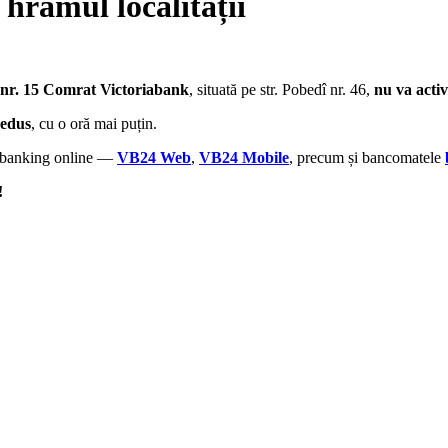
hramul localității
 nr. 15 Comrat Victoriabank
, situată pe str. Pobedî nr. 46,
nu va activ
edus
, cu o oră mai puțin.
de banking online —
VB24 Web
,
VB24 Mobile
, precum și bancomatele
!