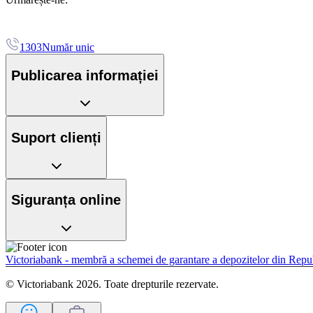
1303
Număr unic
Publicarea informației
Suport clienți
Siguranța online
Victoriabank - membră a schemei de garantare a depozitelor din Rep
© Victoriabank 2026. Toate drepturile rezervate.