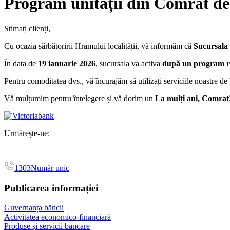
Program unității din Comrat de 
Stimați clienți,
Cu ocazia sărbătoririi Hramului localității, vă informăm că
Sucursala
În data de
19 ianuarie 2026
, sucursala va activa
după un program r
Pentru comoditatea dvs., vă încurajăm să utilizați serviciile noastre 
Vă mulțumim pentru înțelegere și vă dorim un
La mulți ani, Comrat
Urmărește-ne:
1303
Număr unic
Publicarea informației
Guvernanța băncii
Activitatea economico-financiară
Produse și servicii bancare