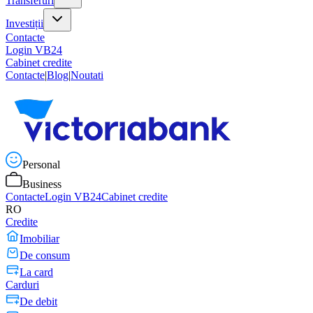
Transferuri
Investiții
Contacte
Login VB24
Cabinet credite
Contacte
|
Blog
|
Noutati
Personal
Business
Contacte
Login VB24
Cabinet credite
RO
Credite
Imobiliar
De consum
La card
Carduri
De debit