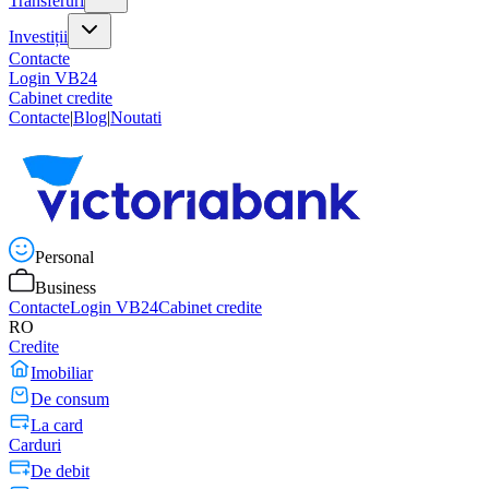
Transferuri
Investiții
Contacte
Login VB24
Cabinet credite
Contacte
|
Blog
|
Noutati
Personal
Business
Contacte
Login VB24
Cabinet credite
RO
Credite
Imobiliar
De consum
La card
Carduri
De debit