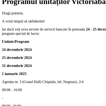
Programul unităților Victoriab
Dragi prieteni,
A venit timpul să sărbătorim!
Iar dacă veți avea nevoie de servicii bancare în perioada
24 - 25 dece
program special de lucru:
Unitate
/
Program
24 decembrie 2024
25 decembrie 2024
31 decembrie 2024
1 ianuarie 2025
Agenția nr. 3 (Grand Hall) Chişinău, bd. Negruzzi, 2/4
09:00 - 16:00
-
09:00 -16:00