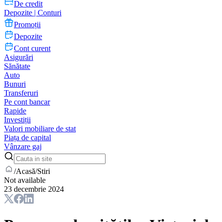
De credit
Depozite | Conturi
Promoții
Depozite
Cont curent
Asigurări
Sănătate
Auto
Bunuri
Transferuri
Pe cont bancar
Rapide
Investiții
Valori mobiliare de stat
Piața de capital
Vânzare gaj
/
Acasă
/
Stiri
Not available
23 decembrie 2024