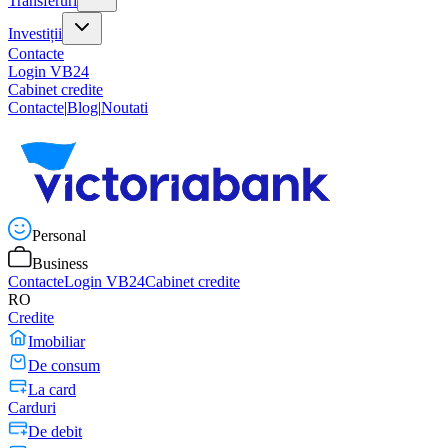
Transferuri
Investiții
Contacte
Login VB24
Cabinet credite
Contacte
|
Blog
|
Noutati
Personal
Business
Contacte
Login VB24
Cabinet credite
RO
Credite
Imobiliar
De consum
La card
Carduri
De debit