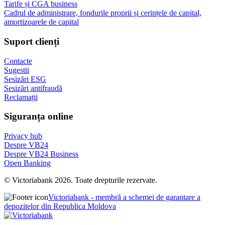
Tarife și CGA business
Cadrul de administrare, fondurile proprii și cerințele de capital,
amortizoarele de capital
Suport clienți
Contacte
Sugestii
Sesizări ESG
Sesizări antifraudă
Reclamații
Siguranța online
Privacy hub
Despre VB24
Despre VB24 Business
Open Banking
© Victoriabank 2026. Toate drepturile rezervate.
Victoriabank - membră a schemei de garantare a
depozitelor din Republica Moldova