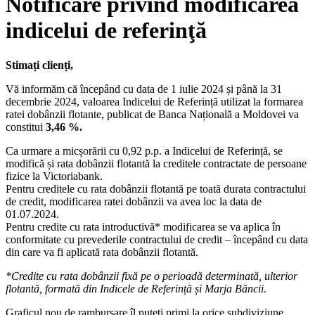
Notificare privind modificarea
indicelui de referinţă
Stimați clienți,
Vă informăm că începând cu data de 1 iulie 2024 și până la 31
decembrie 2024, valoarea Indicelui de Referință utilizat la formarea
ratei dobânzii flotante, publicat de Banca Națională a Moldovei va
constitui
3,46 %.
Ca urmare a micșorării cu 0,92 p.p. a Indicelui de Referință, se
modifică și rata dobânzii flotantă la creditele contractate de persoane
fizice la Victoriabank.
Pentru creditele cu rata dobânzii flotantă pe toată durata contractului
de credit, modificarea ratei dobânzii va avea loc la data de
01.07.2024.
Pentru credite cu rata introductivă* modificarea se va aplica în
conformitate cu prevederile contractului de credit – începând cu data
din care va fi aplicată rata dobânzii flotantă.
*Credite cu rata dobânzii fixă pe o perioadă determinată, ulterior
flotantă, formată din Indicele de Referință și Marja Băncii.
Graficul nou de rambursare îl puteți primi la orice subdiviziune