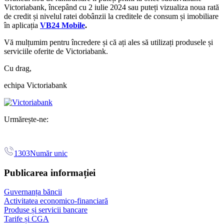
Victoriabank, începând cu 2 iulie 2024 sau puteți vizualiza noua rată
de credit și nivelul ratei dobânzii la creditele de consum și imobiliare
în aplicația
VB24 Mobile
.
Vă mulțumim pentru încredere și că ați ales să utilizați produsele și
serviciile oferite de Victoriabank.
Cu drag,
echipa Victoriabank
Urmărește-ne:
1303
Număr unic
Publicarea informației
Guvernanța băncii
Activitatea economico-financiară
Produse și servicii bancare
Tarife și CGA