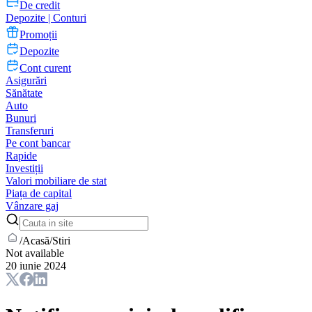
De credit
Depozite | Conturi
Promoții
Depozite
Cont curent
Asigurări
Sănătate
Auto
Bunuri
Transferuri
Pe cont bancar
Rapide
Investiții
Valori mobiliare de stat
Piața de capital
Vânzare gaj
/
Acasă
/
Stiri
Not available
20 iunie 2024