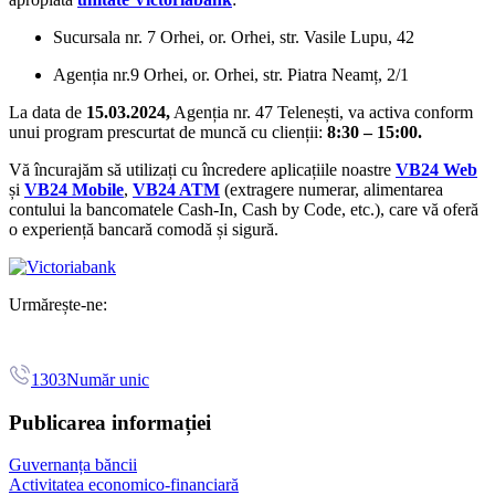
Sucursala nr. 7 Orhei, or. Orhei, str. Vasile Lupu, 42
Agenția nr.9 Orhei, or. Orhei, str. Piatra Neamț, 2/1
La data de
15.03.2024,
Agenția nr. 47 Telenești, va activa conform
unui program prescurtat de muncă cu clienții:
8:30 – 15:00.
Vă încurajăm să utilizați cu încredere aplicațiile noastre
VB24 Web
și
VB24 Mobile
,
VB24 ATM
(extragere numerar, alimentarea
contului la bancomatele Cash-In, Cash by Code, etc.),
care vă oferă
o experiență bancară comodă și sigură.
Urmărește-ne:
1303
Număr unic
Publicarea informației
Guvernanța băncii
Activitatea economico-financiară