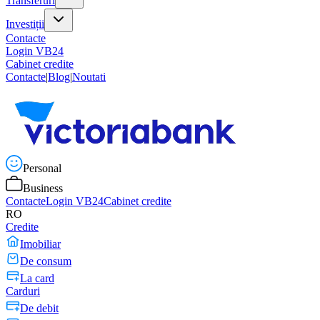
Transferuri
Investiții
Contacte
Login VB24
Cabinet credite
Contacte
|
Blog
|
Noutati
Personal
Business
Contacte
Login VB24
Cabinet credite
RO
Credite
Imobiliar
De consum
La card
Carduri
De debit