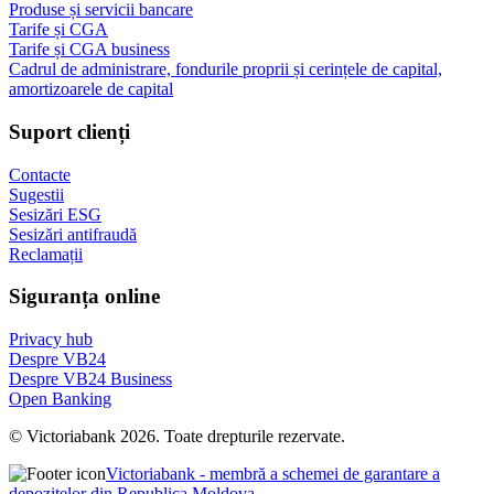
Produse și servicii bancare
Tarife și CGA
Tarife și CGA business
Cadrul de administrare, fondurile proprii și cerințele de capital,
amortizoarele de capital
Suport clienți
Contacte
Sugestii
Sesizări ESG
Sesizări antifraudă
Reclamații
Siguranța online
Privacy hub
Despre VB24
Despre VB24 Business
Open Banking
© Victoriabank 2026. Toate drepturile rezervate.
Victoriabank - membră a schemei de garantare a
depozitelor din Republica Moldova