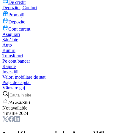
De credit
Depozite | Conturi
Promoții
Depozite
Cont curent
Asigurări
Sănătate
Auto
Bunuri
Transferuri
Pe cont bancar
Rapide
Investiții
Valori mobiliare de stat
Piața de capital
Vânzare gaj
/
Acasă
/
Stiri
Not available
4 martie 2024