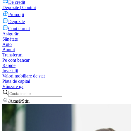
De credit
Depozite | Conturi
Promoții
Depozite
Cont curent
Asigurări
Sănătate
Auto
Bunuri
Transferuri
Pe cont bancar
Rapide
Investiții
Valori mobiliare de stat
Piața de capital
Vânzare gaj
/
Acasă
/
Stiri