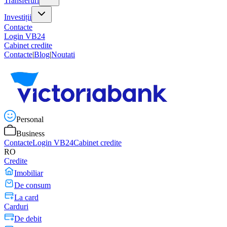
Transferuri
Investiții
Contacte
Login VB24
Cabinet credite
Contacte
|
Blog
|
Noutati
Personal
Business
Contacte
Login VB24
Cabinet credite
RO
Credite
Imobiliar
De consum
La card
Carduri
De debit