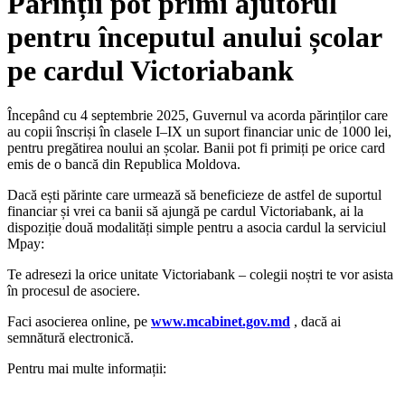
Părinții pot primi ajutorul
pentru începutul anului școlar
pe cardul Victoriabank
Începând cu 4 septembrie 2025, Guvernul va acorda părinților care
au copii înscriși în clasele I–IX un suport financiar unic de 1000 lei,
pentru pregătirea noului an școlar. Banii pot fi primiți pe orice card
emis de o bancă din Republica Moldova.
Dacă ești părinte care urmează să beneficieze de astfel de suportul
financiar și vrei ca banii să ajungă pe cardul Victoriabank, ai la
dispoziție două modalități simple pentru a asocia cardul la serviciul
Mpay:
Te adresezi la orice unitate Victoriabank – colegii noștri te vor asista
în procesul de asociere.
Faci asocierea online, pe
www.mcabinet.gov.md
, dacă ai
semnătură electronică.
Pentru mai multe informații: