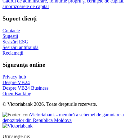
Cadrul de administrare, fondurile proprii și cerințele de capital,
amortizoarele de capital
Suport clienți
Contacte
Sugestii
Sesizări ESG
Sesizări antifraudă
Reclamații
Siguranța online
Privacy hub
Despre VB24
Despre VB24 Business
Open Banking
© Victoriabank 2026. Toate drepturile rezervate.
Victoriabank - membră a schemei de garantare a
depozitelor din Republica Moldova
Urmărește-ne: