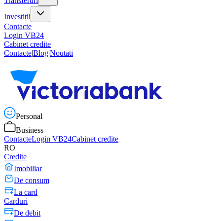
Transferuri
Investiții
Contacte
Login VB24
Cabinet credite
Contacte
|
Blog
|
Noutati
Personal
Business
Contacte
Login VB24
Cabinet credite
RO
Credite
Imobiliar
De consum
La card
Carduri
De debit