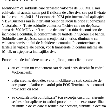
Menționăm că soldurile care depășesc valoarea de 500 MDL sau
echivalentul acestei sume pot fi ridicate de către dvs. sau pot fi virate
în alte conturi până la 31 octombrie 2024 prin intermediul aplicației
VB24Business sau în intervalul orelor de lucru la orice subdiviziune
Victoriabank. Toate soldurile conturilor închise care nu depășesc
suma de 500 MDL vor fi reținute de bancă cu titlu de comision de
închidere a contului, în conformitate cu tarifele în vigoare ale băncii.
Soldurile care depășesc suma menționată anterior, diminuate cu
valoarea comisionului de închidere a contului, în conformitate cu
tarifele în vigoare ale băncii, vor fi transferate în conturi interne ale
băncii, în așteptarea indicațiilor dvs.
Procedurile de închidere nu se vor aplica pentru clienții care:
au cel puțin un cont curent sau de card activ deschis în cadrul
Victoriabank;
dețin credite, depozite, valori mobiliare de stat, contracte de
acceptare a platilor cu cardul prin POS Terminale sau conturi
provizorii cu sold
au conturile indisponibilizate* (cu excepția cazurilor aferente
sechestrelor aplicate în cadrul procedurilor de executare silita,
cu limitele de valoare si termen ale acestora, stabilite la decizia