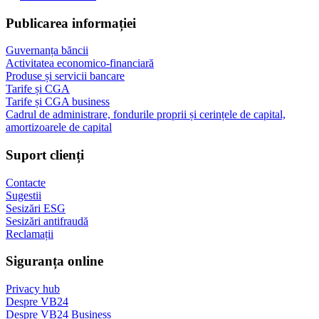
Publicarea informației
Guvernanța băncii
Activitatea economico-financiară
Produse și servicii bancare
Tarife și CGA
Tarife și CGA business
Cadrul de administrare, fondurile proprii și cerințele de capital,
amortizoarele de capital
Suport clienți
Contacte
Sugestii
Sesizări ESG
Sesizări antifraudă
Reclamații
Siguranța online
Privacy hub
Despre VB24
Despre VB24 Business