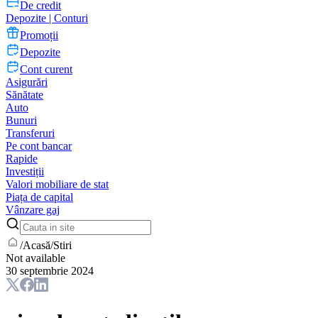
De credit
Depozite | Conturi
Promoții
Depozite
Cont curent
Asigurări
Sănătate
Auto
Bunuri
Transferuri
Pe cont bancar
Rapide
Investiții
Valori mobiliare de stat
Piața de capital
Vânzare gaj
/
Acasă
/
Stiri
Not available
30 septembrie 2024