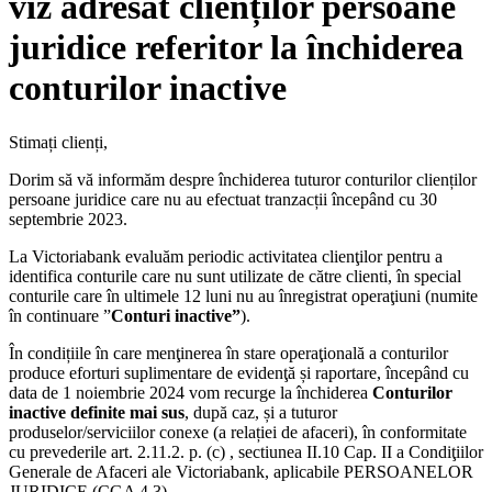
viz adresat clienților persoane
juridice referitor la închiderea
conturilor inactive
Stimați clienți,
Dorim să vă informăm despre închiderea tuturor conturilor clienților
persoane juridice care nu au efectuat tranzacții începând cu 30
septembrie 2023.
La Victoriabank evaluăm periodic activitatea clienţilor pentru a
identifica conturile care nu sunt utilizate de către clienti, în special
conturile care în ultimele 12 luni nu au înregistrat operaţiuni (numite
în continuare ”
Conturi inactive”
).
În condițiile în care menţinerea în stare operaţională a conturilor
produce eforturi suplimentare de evidenţă și raportare, începând cu
data de 1 noiembrie 2024 vom recurge la închiderea
Conturilor
inactive definite mai sus
, după caz, și a tuturor
produselor/serviciilor conexe (a relației de afaceri), în conformitate
cu prevederile art. 2.11.2. p. (c) , sectiunea II.10 Cap. II a Condiţiilor
Generale de Afaceri ale Victoriabank, aplicabile PERSOANELOR
JURIDICE (CGA 4.3).