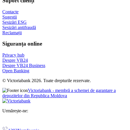
Suport clienți
Contacte
Sugestii
Sesizări ESG
Sesizări antifraudă
Reclamații
Siguranța online
Privacy hub
Despre VB24
Despre VB24 Business
Open Banking
© Victoriabank 2026. Toate drepturile rezervate.
Victoriabank - membră a schemei de garantare a
depozitelor din Republica Moldova
Urmărește-ne: