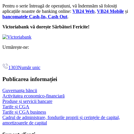
Pentru o serie întreagă de operațiuni, vă îndemnăm să folosiți
aplicațiile noastre de banking online:
VB24 Web
,
VB24 Mobile
și
bancomatele Cash-In, Cash Out
.
Victoriabank vă dorește Sărbători Fericite!
Urmărește-ne:
1303
Număr unic
Publicarea informației
Guvernanța băncii
Activitatea economico-financiară
Produse și servicii bancare
Tarife și CGA
Tarife și CGA business
Cadrul de administrare, fondurile proprii și cerințele de capital,
amortizoarele de capital