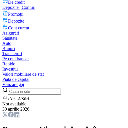
De credit
Depozite | Conturi
Promoții
Depozite
Cont curent
Asigurări
Sănătate
Auto
Bunuri
Transferuri
Pe cont bancar
Rapide
Investiții
Valori mobiliare de stat
Piața de capital
Vânzare gaj
/
Acasă
/
Stiri
Not available
30 aprilie 2026