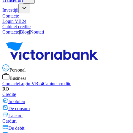
Transferuri
Investiții
Contacte
Login VB24
Cabinet credite
Contacte
|
Blog
|
Noutati
Personal
Business
Contacte
Login VB24
Cabinet credite
RO
Credite
Imobiliar
De consum
La card
Carduri
De debit