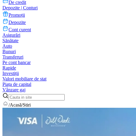
De credit
Depozite | Conturi
Promoții
Depozite
Cont curent
Asigurări
Sănătate
Auto
Bunuri
Transferuri
Pe cont bancar
Rapide
Investiții
Valori mobiliare de stat
Piața de capital
Vânzare gaj
/
Acasă
/
Stiri