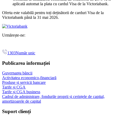
aplicată automat la plata cu cardul Visa de la Victoriabank.
Oferta este valabilă pentru toți deținătorii de carduri Visa de la
Victoriabank până la 31 mai 2026.
Urmărește-ne:
1303
Număr unic
Publicarea informației
Guvernanța băncii
Activitatea economico-financiară
Produse și servicii bancare
Tarife și CGA
Tarife și CGA business
Cadrul de administrare, fondurile proprii și cerințele de capital,
amortizoarele de capital
Suport clienți