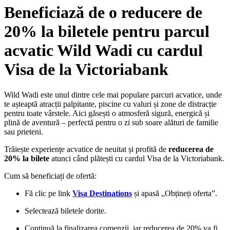
Beneficiază de o reducere de
20% la biletele pentru parcul
acvatic Wild Wadi cu cardul
Visa de la Victoriabank
Wild Wadi este unul dintre cele mai populare parcuri acvatice, unde
te așteaptă atracții palpitante, piscine cu valuri și zone de distracție
pentru toate vârstele. Aici găsești o atmosferă sigură, energică și
plină de aventură – perfectă pentru o zi sub soare alături de familie
sau prieteni.
Trăiește experiențe acvatice de neuitat și profită de
reducerea de
20% la bilete
atunci când plătești cu cardul Visa de la Victoriabank.
Cum să beneficiați de ofertă:
Fă clic pe link
Visa Destinations
și apasă „Obțineți oferta”.
Selectează biletele dorite.
Continuă la finalizarea comenzii, iar reducerea de 20% va fi