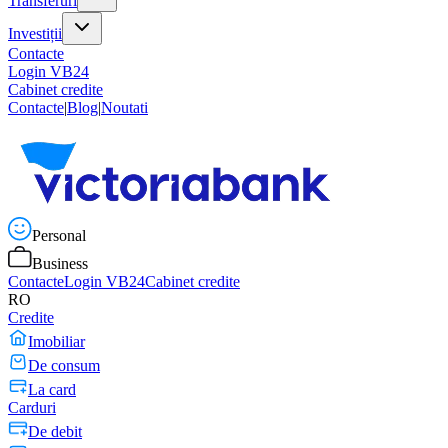
Transferuri
Investiții
Contacte
Login VB24
Cabinet credite
Contacte
|
Blog
|
Noutati
Personal
Business
Contacte
Login VB24
Cabinet credite
RO
Credite
Imobiliar
De consum
La card
Carduri
De debit