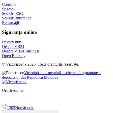
Contacte
Sugestii
Sesizări ESG
Sesizări antifraudă
Reclamații
Siguranța online
Privacy hub
Despre VB24
Despre VB24 Business
Open Banking
© Victoriabank 2026. Toate drepturile rezervate.
Victoriabank - membră a schemei de garantare a
depozitelor din Republica Moldova
Urmărește-ne:
1303
Număr unic