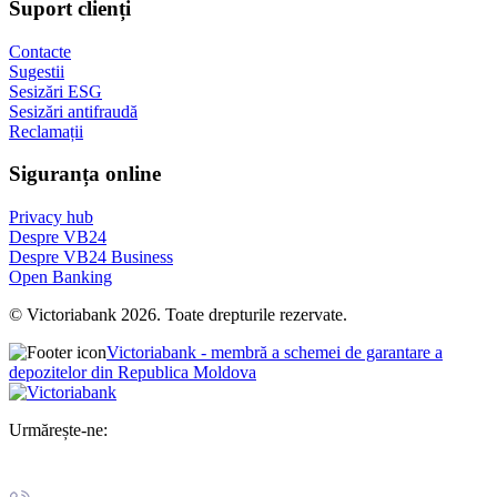
Suport clienți
Contacte
Sugestii
Sesizări ESG
Sesizări antifraudă
Reclamații
Siguranța online
Privacy hub
Despre VB24
Despre VB24 Business
Open Banking
© Victoriabank 2026. Toate drepturile rezervate.
Victoriabank - membră a schemei de garantare a
depozitelor din Republica Moldova
Urmărește-ne: