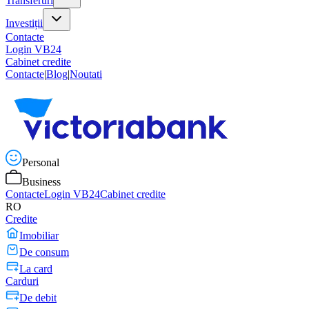
Transferuri
Investiții
Contacte
Login VB24
Cabinet credite
Contacte
|
Blog
|
Noutati
Personal
Business
Contacte
Login VB24
Cabinet credite
RO
Credite
Imobiliar
De consum
La card
Carduri
De debit