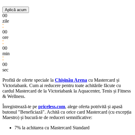
Aplică acum
00
zile
00
ore
00
min
00
sec
Profită de oferte speciale la
Chișinău Arena
cu Mastercard și
Victoriabank. Cum ai reducere pentru toate achitările făcute cu
cardul Mastercard de la Victoriabank la Aquacenter, Tenis și Fitness
& Wellness.
Înregistrează-te pe
priceless.com
, alege oferta potrivită și apasă
butonul "Beneficiază". Achită cu orice card Mastercard (cu excepția
Maestro) și bucură-te de reduceri semnificative:
7% la achitarea cu Mastercard Standard