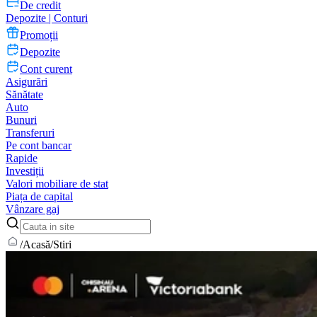
De credit
Depozite | Conturi
Promoții
Depozite
Cont curent
Asigurări
Sănătate
Auto
Bunuri
Transferuri
Pe cont bancar
Rapide
Investiții
Valori mobiliare de stat
Piața de capital
Vânzare gaj
/
Acasă
/
Stiri