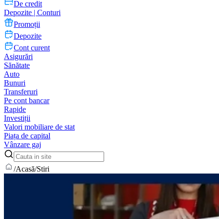
De credit
Depozite | Conturi
Promoții
Depozite
Cont curent
Asigurări
Sănătate
Auto
Bunuri
Transferuri
Pe cont bancar
Rapide
Investiții
Valori mobiliare de stat
Piața de capital
Vânzare gaj
/
Acasă
/
Stiri