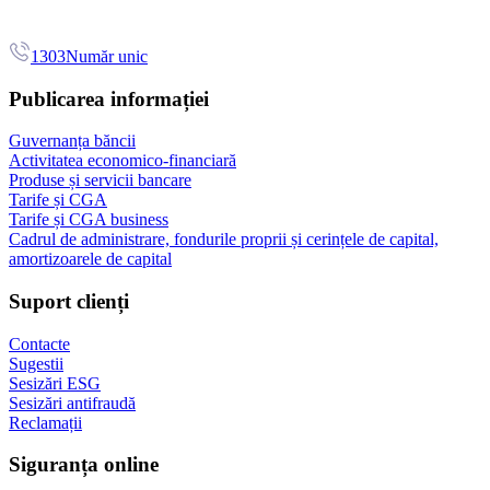
1303
Număr unic
Publicarea informației
Guvernanța băncii
Activitatea economico-financiară
Produse și servicii bancare
Tarife și CGA
Tarife și CGA business
Cadrul de administrare, fondurile proprii și cerințele de capital,
amortizoarele de capital
Suport clienți
Contacte
Sugestii
Sesizări ESG
Sesizări antifraudă
Reclamații
Siguranța online