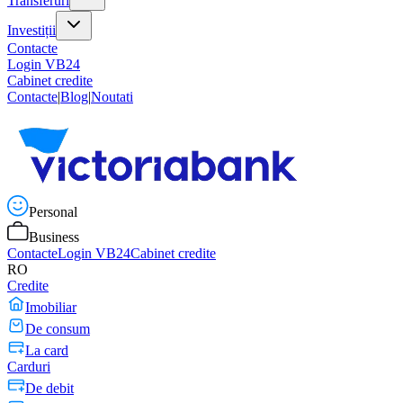
Transferuri
Investiții
Contacte
Login VB24
Cabinet credite
Contacte
|
Blog
|
Noutati
Personal
Business
Contacte
Login VB24
Cabinet credite
RO
Credite
Imobiliar
De consum
La card
Carduri
De debit