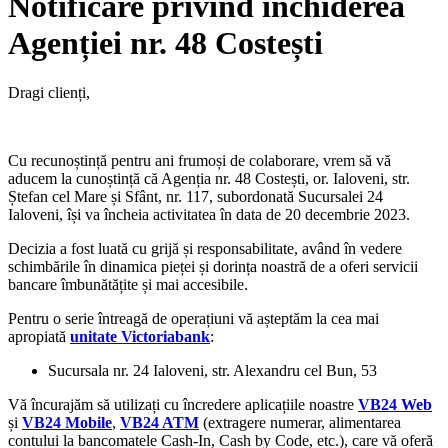
Notificare privind închiderea
Agenției nr. 48 Costești
Dragi clienți,
Cu recunoștință pentru ani frumoși de colaborare, vrem să vă
aducem la cunoștință că Agenția nr. 48 Costești, or. Ialoveni, str.
Ștefan cel Mare și Sfânt, nr. 117, subordonată Sucursalei 24
Ialoveni, își va încheia activitatea în data de 20 decembrie 2023.
Decizia a fost luată cu grijă și responsabilitate, având în vedere
schimbările în dinamica pieței și dorința noastră de a oferi servicii
bancare îmbunătățite și mai accesibile.
Pentru o serie întreagă de operațiuni vă așteptăm la cea mai
apropiată
unitate Victoriabank
:
Sucursala nr. 24 Ialoveni, str. Alexandru cel Bun, 53
Vă încurajăm să utilizați cu încredere aplicațiile noastre
VB24 Web
și
VB24 Mobile
,
VB24 ATM
(extragere numerar, alimentarea
contului la bancomatele Cash-In, Cash by Code, etc.),
care vă oferă