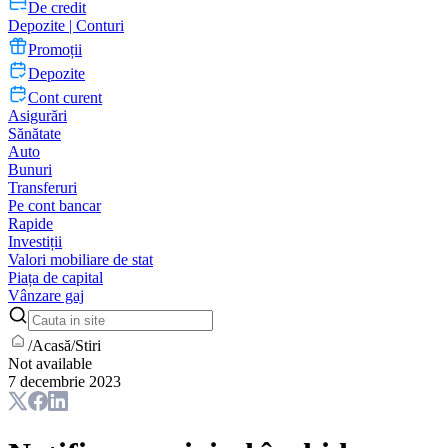
De credit
Depozite | Conturi
Promoții
Depozite
Cont curent
Asigurări
Sănătate
Auto
Bunuri
Transferuri
Pe cont bancar
Rapide
Investiții
Valori mobiliare de stat
Piața de capital
Vânzare gaj
/
Acasă
/
Stiri
Not available
7 decembrie 2023