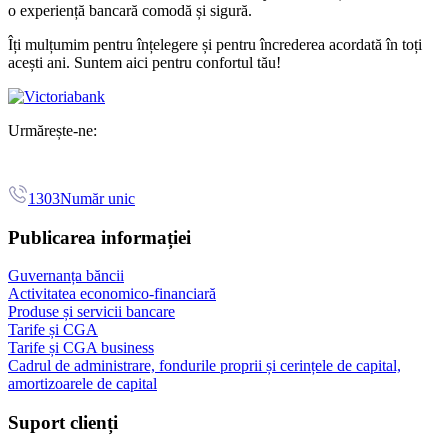
o experiență bancară comodă și sigură.
Îți mulțumim pentru înțelegere și pentru încrederea acordată în toți
acești ani. Suntem aici pentru confortul tău!
Urmărește-ne:
1303
Număr unic
Publicarea informației
Guvernanța băncii
Activitatea economico-financiară
Produse și servicii bancare
Tarife și CGA
Tarife și CGA business
Cadrul de administrare, fondurile proprii și cerințele de capital,
amortizoarele de capital
Suport clienți