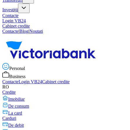
Transferuri
Investiții
Contacte
Login VB24
Cabinet credite
Contacte
|
Blog
|
Noutati
Personal
Business
Contacte
Login VB24
Cabinet credite
RO
Credite
Imobiliar
De consum
La card
Carduri
De debit