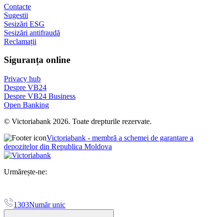
Contacte
Sugestii
Sesizări ESG
Sesizări antifraudă
Reclamații
Siguranța online
Privacy hub
Despre VB24
Despre VB24 Business
Open Banking
© Victoriabank 2026. Toate drepturile rezervate.
Victoriabank - membră a schemei de garantare a
depozitelor din Republica Moldova
Urmărește-ne:
1303
Număr unic