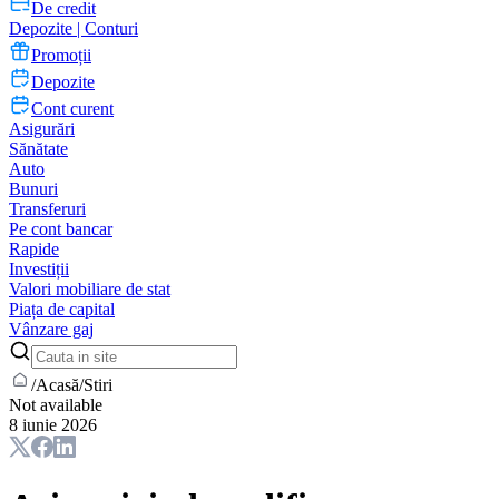
De credit
Depozite | Conturi
Promoții
Depozite
Cont curent
Asigurări
Sănătate
Auto
Bunuri
Transferuri
Pe cont bancar
Rapide
Investiții
Valori mobiliare de stat
Piața de capital
Vânzare gaj
/
Acasă
/
Stiri
Not available
8 iunie 2026