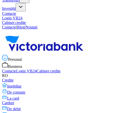
Transferuri
Investiții
Contacte
Login VB24
Cabinet credite
Contacte
|
Blog
|
Noutati
Personal
Business
Contacte
Login VB24
Cabinet credite
RO
Credite
Imobiliar
De consum
La card
Carduri
De debit