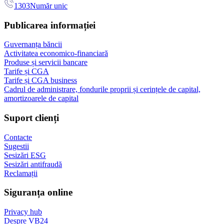
1303
Număr unic
Publicarea informației
Guvernanța băncii
Activitatea economico-financiară
Produse și servicii bancare
Tarife și CGA
Tarife și CGA business
Cadrul de administrare, fondurile proprii și cerințele de capital,
amortizoarele de capital
Suport clienți
Contacte
Sugestii
Sesizări ESG
Sesizări antifraudă
Reclamații
Siguranța online
Privacy hub
Despre VB24