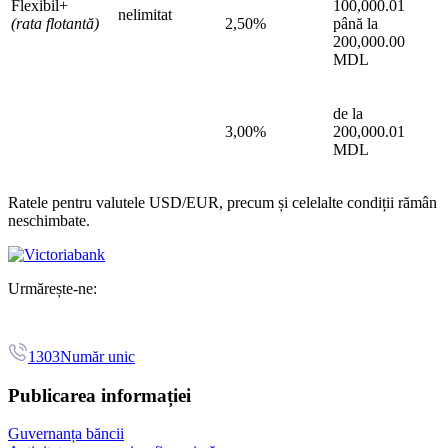
Flexibil+
100,000.01
nelimitat
(rata flotantă)
2,50%
până la
200,000.00
MDL
de la
3,00%
200,000.01
MDL
Ratele pentru valutele USD/EUR, precum și celelalte condiții rămân
neschimbate.
Urmărește-ne:
1303
Număr unic
Publicarea informației
Guvernanța băncii