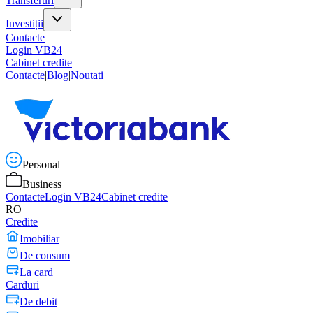
Transferuri
Investiții
Contacte
Login VB24
Cabinet credite
Contacte
|
Blog
|
Noutati
Personal
Business
Contacte
Login VB24
Cabinet credite
RO
Credite
Imobiliar
De consum
La card
Carduri
De debit