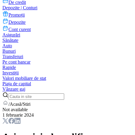
De credit
Depozite | Conturi
Promoții
Depozite
Cont curent
Asigurări
Sănătate
Auto
Bunuri
Transferuri
Pe cont bancar
Rapide
Investiții
Valori mobiliare de stat
Piața de capital
Vânzare gaj
/
Acasă
/
Stiri
Not available
1 februarie 2024