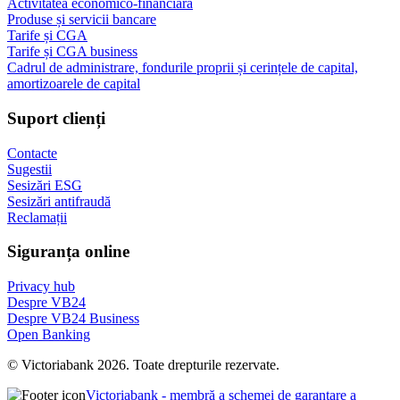
Activitatea economico-financiară
Produse și servicii bancare
Tarife și CGA
Tarife și CGA business
Cadrul de administrare, fondurile proprii și cerințele de capital,
amortizoarele de capital
Suport clienți
Contacte
Sugestii
Sesizări ESG
Sesizări antifraudă
Reclamații
Siguranța online
Privacy hub
Despre VB24
Despre VB24 Business
Open Banking
© Victoriabank 2026. Toate drepturile rezervate.
Victoriabank - membră a schemei de garantare a