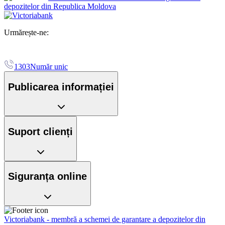
depozitelor din Republica Moldova
Urmărește-ne:
1303
Număr unic
Publicarea informației
Suport clienți
Siguranța online
Victoriabank - membră a schemei de garantare a depozitelor din