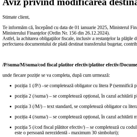
Aviz privind modificarea destinaț
Stimate client,
Te informăm că, începând cu data de 01 ianuarie 2025, Ministerul Finanțe
Ministerului Finanţelor (Ordin Nr. 156 din 26.12.2024).
Astfel, la achitarea obligaţiilor fiscale, inclusiv a restanţelor la plăţile
perfectarea documentului de plată destinat transferului bugetar, contrib
/P/suma/M/suma/cod fiscal platitor efectiv/platitor efectiv/Docum
unde fiecare poziție se va completa, după cum urmează:
poziția 1 (/P/) –se completează obligator cu litera P (semnifică p
poziția 2 (/suma/) – se completează opțional, în cazul achitării
poziția 3 (/M/) – text standard, se completează obligator cu lite
poziția 4 (/suma/) – se completează opțional, în cazul achitării 
poziția 5 (/cod fiscal plătitor efectiv/) – se completează cu codul
este o persoană nerezidentă - maximum 30 simboluri);