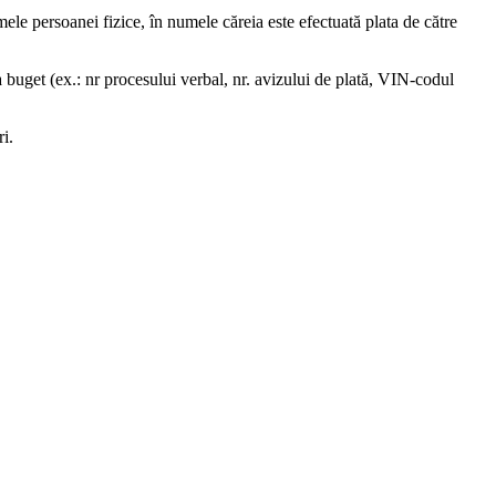
le persoanei fizice, în numele căreia este efectuată plata de către
la buget (ex.: nr procesului verbal, nr. avizului de plată, VIN-codul
i.