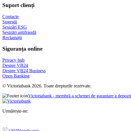
Suport clienți
Contacte
Sugestii
Sesizări ESG
Sesizări antifraudă
Reclamații
Siguranța online
Privacy hub
Despre VB24
Despre VB24 Business
Open Banking
© Victoriabank 2026. Toate drepturile rezervate.
Victoriabank - membră a schemei de garantare a depozi
Urmărește-ne:
1303
Număr unic