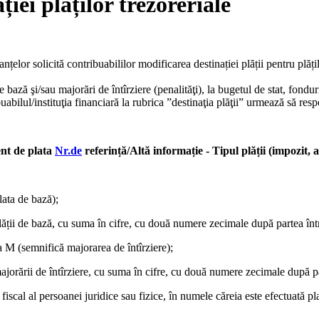
iei plăților trezoreriale
lor solicită contribuabililor modificarea destinației plății pentru plățile
 de bază şi/sau majorări de întîrziere (penalităţi), la bugetul de stat, fondu
uabilul/instituţia financiară la rubrica ”destinaţia plăţii” urmează să res
ent de plata
Nr.de
referință/Altă informație - Tipul plății (impozit, 
lata de bază);
 plății de bază, cu suma în cifre, cu două numere zecimale după partea în
ra M (semnifică majorarea de întîrziere);
majorării de întîrziere, cu suma în cifre, cu două numere zecimale după p
 fiscal al persoanei juridice sau fizice, în numele căreia este efectuată p