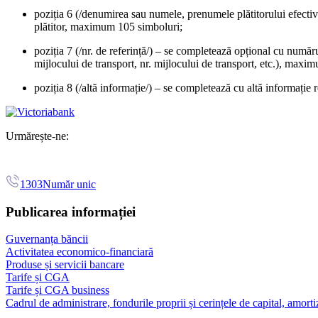
poziția 6 (/denumirea sau numele, prenumele plătitorului efectiv
plătitor, maximum 105 simboluri;
poziția 7 (/nr. de referință/) – se completează opțional cu număru
mijlocului de transport, nr. mijlocului de transport, etc.), maxi
poziția 8 (/altă informație/) – se completează cu altă informație
Urmărește-ne:
1303
Număr unic
Publicarea informației
Guvernanța băncii
Activitatea economico-financiară
Produse și servicii bancare
Tarife și CGA
Tarife și CGA business
Cadrul de administrare, fondurile proprii și cerințele de capital, amorti