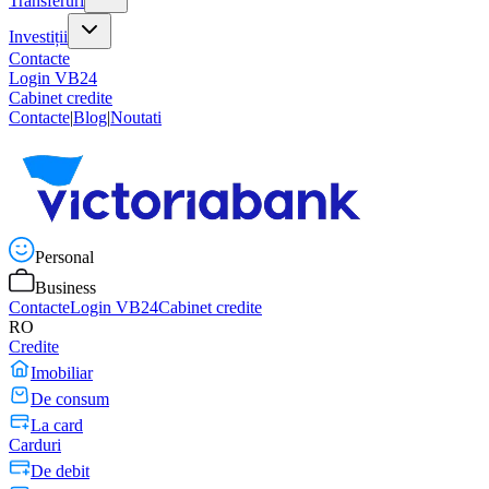
Transferuri
Investiții
Contacte
Login VB24
Cabinet credite
Contacte
|
Blog
|
Noutati
Personal
Business
Contacte
Login VB24
Cabinet credite
RO
Credite
Imobiliar
De consum
La card
Carduri
De debit