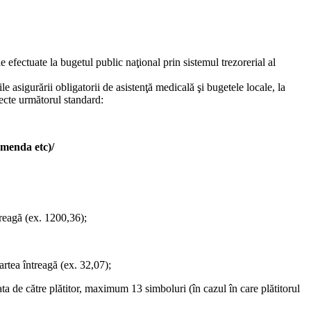
 efectuate la bugetul public naţional prin sistemul trezorerial al
rile asigurării obligatorii de asistenţă medicală şi bugetele locale, la
pecte următorul standard:
amenda etc)/
treagă (ex. 1200,36);
artea întreagă (ex. 32,07);
lata de către plătitor, maximum 13 simboluri (în cazul în care plătitorul