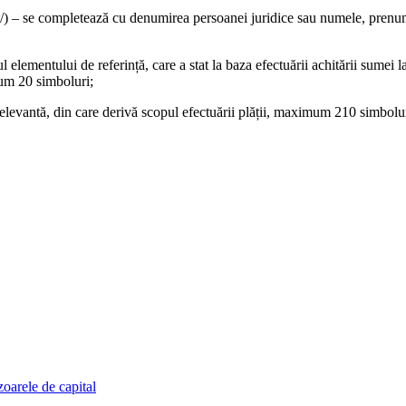
/) – se completează cu denumirea persoanei juridice sau numele, prenume
l elementului de referință, care a stat la baza efectuării achitării sumei 
mum 20 simboluri;
 relevantă, din care derivă scopul efectuării plății, maximum 210 simbolur
zoarele de capital