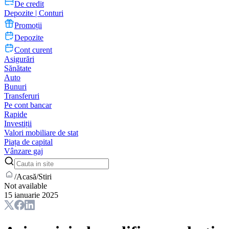
De credit
Depozite | Conturi
Promoții
Depozite
Cont curent
Asigurări
Sănătate
Auto
Bunuri
Transferuri
Pe cont bancar
Rapide
Investiții
Valori mobiliare de stat
Piața de capital
Vânzare gaj
/
Acasă
/
Stiri
Not available
15 ianuarie 2025