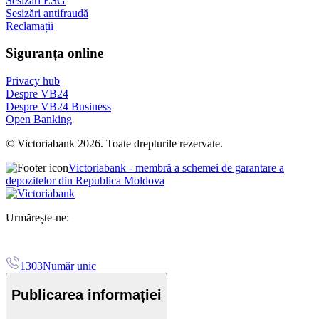
Sesizări ESG
Sesizări antifraudă
Reclamații
Siguranța online
Privacy hub
Despre VB24
Despre VB24 Business
Open Banking
© Victoriabank 2026. Toate drepturile rezervate.
Victoriabank - membră a schemei de garantare a
depozitelor din Republica Moldova
Urmărește-ne:
1303
Număr unic
Publicarea informației