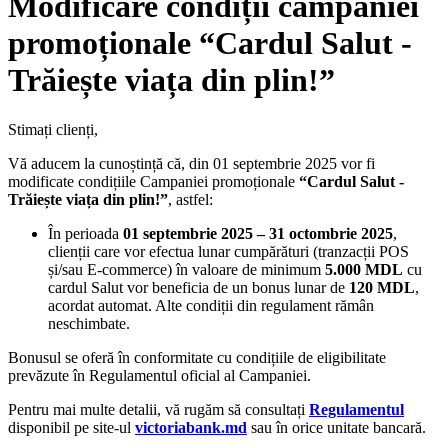
Modificare condiții campaniei
promoționale “Cardul Salut -
Trăiește viața din plin!”
Stimați clienți,
Vă aducem la cunoștință că, din 01 septembrie 2025 vor fi
modificate condițiile Campaniei promoționale
“Cardul Salut -
Trăiește viața din plin!”
, astfel:
În perioada
01 septembrie 2025 – 31 octombrie 2025
,
clienții care vor efectua lunar cumpărături (tranzacții POS
și/sau E-commerce) în valoare de minimum
5.000 MDL
cu
cardul Salut vor beneficia de un bonus lunar de
120 MDL
,
acordat automat. Alte condiții din regulament rămân
neschimbate.
Bonusul se oferă în conformitate cu condițiile de eligibilitate
prevăzute în Regulamentul oficial al Campaniei.
Pentru mai multe detalii, vă rugăm să consultați
Regulamentul
disponibil pe site-ul
victoriabank.md
sau în orice unitate bancară.