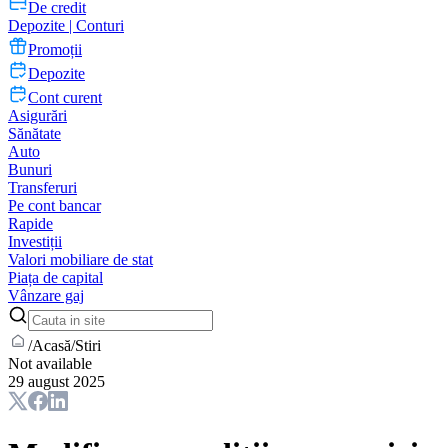
De credit
Depozite | Conturi
Promoții
Depozite
Cont curent
Asigurări
Sănătate
Auto
Bunuri
Transferuri
Pe cont bancar
Rapide
Investiții
Valori mobiliare de stat
Piața de capital
Vânzare gaj
/
Acasă
/
Stiri
Not available
29 august 2025