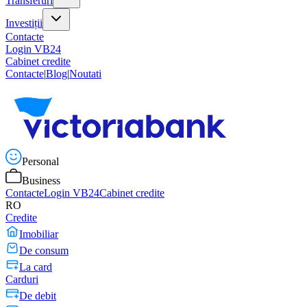
Transferuri
Investiții
Contacte
Login VB24
Cabinet credite
Contacte
|
Blog
|
Noutati
Personal
Business
Contacte
Login VB24
Cabinet credite
RO
Credite
Imobiliar
De consum
La card
Carduri
De debit