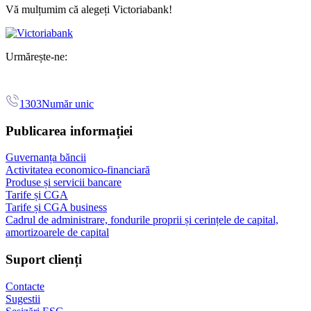
Vă mulțumim că alegeți Victoriabank!
Urmărește-ne:
1303
Număr unic
Publicarea informației
Guvernanța băncii
Activitatea economico-financiară
Produse și servicii bancare
Tarife și CGA
Tarife și CGA business
Cadrul de administrare, fondurile proprii și cerințele de capital,
amortizoarele de capital
Suport clienți
Contacte
Sugestii