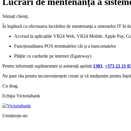
Lucrări de mentenanță a sisteme
Stimați clienți,
În legătură cu efectuarea lucrărilor de mentenanța a sistemelor IT în d
Accesul la aplicațiile VB24 Web, VB24 Mobile, Apple Pay, G
Funcționalitatea POS terminalelor cât și a bancomatelor
Plățile cu cardurile pe internet (Egateway)
Pentru informații suplimentare și asistență apelați
1303
,
+373 22 21 0
Ne pare rău pentru inconveniențele create și vă mulțumim pentru înțel
Cu drag,
Echipa Victoriabank
Urmărește-ne: