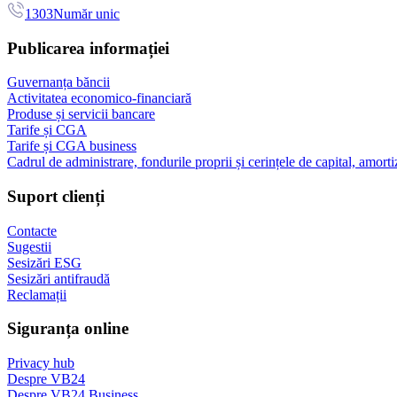
1303
Număr unic
Publicarea informației
Guvernanța băncii
Activitatea economico-financiară
Produse și servicii bancare
Tarife și CGA
Tarife și CGA business
Cadrul de administrare, fondurile proprii și cerințele de capital, amorti
Suport clienți
Contacte
Sugestii
Sesizări ESG
Sesizări antifraudă
Reclamații
Siguranța online
Privacy hub
Despre VB24
Despre VB24 Business