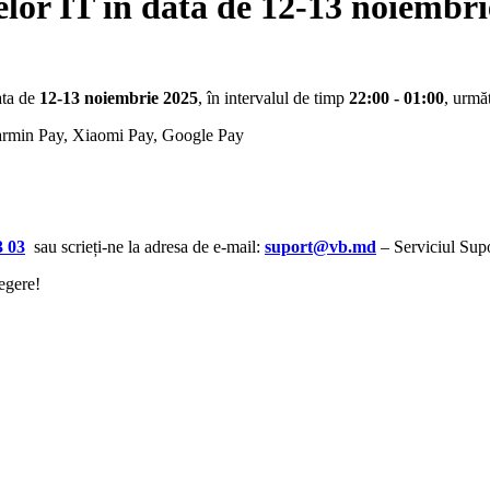
lor IT în data de 12-13 noiembri
ata de
12-13 noiembrie 2025
, în intervalul de timp
22:00 - 01:00
, următ
armin Pay, Xiaomi Pay, Google Pay
3 03
sau scrieți-ne la adresa de e-mail:
suport@vb.md
– Serviciul Supo
egere!