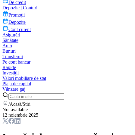
De credit
Depozite | Conturi
Promoții
Depozite
Cont curent
Asigurări
Sănătate
Auto
Bunuri
Transferuri
Pe cont bancar
Rapide
Investiții
Valori mobiliare de stat
Piața de capital
Vânzare gaj
/
Acasă
/
Stiri
Not available
12 noiembrie 2025