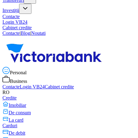
Transferuri
Investiții
Contacte
Login VB24
Cabinet credite
Contacte
|
Blog
|
Noutati
Personal
Business
Contacte
Login VB24
Cabinet credite
RO
Credite
Imobiliar
De consum
La card
Carduri
De debit