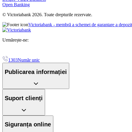
Open Banking
© Victoriabank 2026. Toate drepturile rezervate.
Victoriabank - membră a schemei de garantare a depozi
Urmărește-ne:
1303
Număr unic
Publicarea informației
Suport clienți
Siguranța online