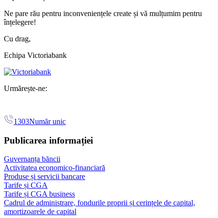
Ne pare rău pentru inconveniențele create și vă mulțumim pentru
înțelegere!
Cu drag,
Echipa Victoriabank
Urmărește-ne:
1303
Număr unic
Publicarea informației
Guvernanța băncii
Activitatea economico-financiară
Produse și servicii bancare
Tarife și CGA
Tarife și CGA business
Cadrul de administrare, fondurile proprii și cerințele de capital,
amortizoarele de capital