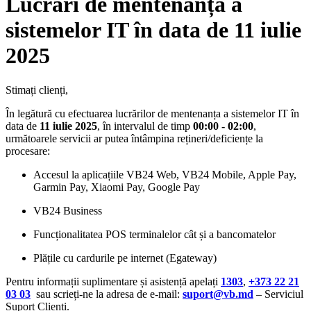
Lucrări de mentenanță a
sistemelor IT în data de 11 iulie
2025
Stimați clienți,
În legătură cu efectuarea lucrărilor de mentenanța a sistemelor IT în
data de
11 iulie 2025
, în intervalul de timp
00:00 - 02:00
,
următoarele servicii ar putea întâmpina rețineri/deficiențe la
procesare:
Accesul la aplicațiile VB24 Web, VB24 Mobile, Apple Pay,
Garmin Pay, Xiaomi Pay, Google Pay
VB24 Business
Funcționalitatea POS terminalelor cât și a bancomatelor
Plățile cu cardurile pe internet (Egateway)
Pentru informații suplimentare și asistență apelați
1303
,
+373 22 21
03 03
sau scrieți-ne la adresa de e-mail:
suport@vb.md
– Serviciul
Suport Clienți.