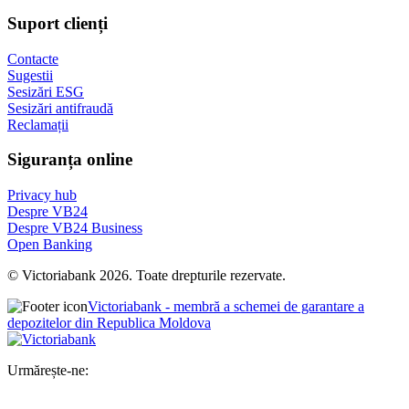
Suport clienți
Contacte
Sugestii
Sesizări ESG
Sesizări antifraudă
Reclamații
Siguranța online
Privacy hub
Despre VB24
Despre VB24 Business
Open Banking
© Victoriabank 2026. Toate drepturile rezervate.
Victoriabank - membră a schemei de garantare a
depozitelor din Republica Moldova
Urmărește-ne: