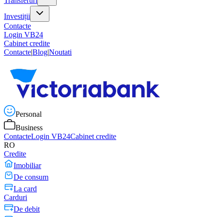
Transferuri
Investiții
Contacte
Login VB24
Cabinet credite
Contacte
|
Blog
|
Noutati
Personal
Business
Contacte
Login VB24
Cabinet credite
RO
Credite
Imobiliar
De consum
La card
Carduri
De debit