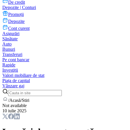
De credit
Depozite | Conturi
Promoții
Depozite
Cont curent
Asigurări
Sănătate
Auto
Bunuri
Transferuri
Pe cont bancar
Rapide
Investiții
Valori mobiliare de stat
Piața de capital
Vânzare gaj
/
Acasă
/
Stiri
Not available
10 iulie 2025