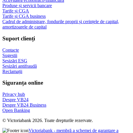
Activitatea economico-financiară
Produse și servicii bancare
Tarife și CGA
Tarife și CGA business
Cadrul de administrare, fondurile proprii și cerințele de capital,
amortizoarele de capital
Suport clienți
Contacte
Sugestii
Sesizări ESG
Sesizări antifraudă
Reclamații
Siguranța online
Privacy hub
Despre VB24
Despre VB24 Business
Open Banking
© Victoriabank 2026. Toate drepturile rezervate.
Victoriabank - membră a schemei de garantare a