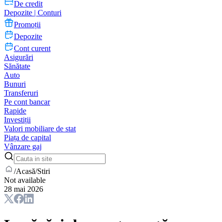
De credit
Depozite | Conturi
Promoții
Depozite
Cont curent
Asigurări
Sănătate
Auto
Bunuri
Transferuri
Pe cont bancar
Rapide
Investiții
Valori mobiliare de stat
Piața de capital
Vânzare gaj
/
Acasă
/
Stiri
Not available
28 mai 2026