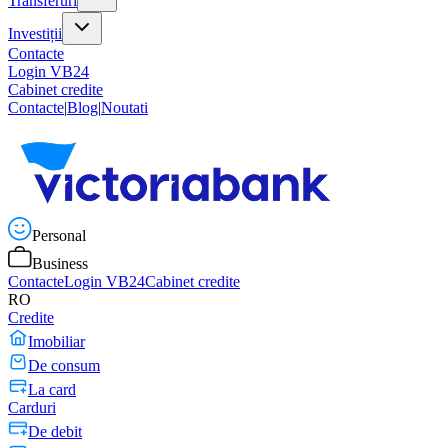
Transferuri
Investiții
Contacte
Login VB24
Cabinet credite
Contacte
|
Blog
|
Noutati
Personal
Business
Contacte
Login VB24
Cabinet credite
RO
Credite
Imobiliar
De consum
La card
Carduri
De debit