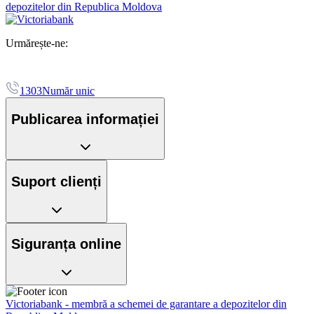
depozitelor din Republica Moldova
Urmărește-ne:
1303
Număr unic
Publicarea informației
Suport clienți
Siguranța online
Victoriabank - membră a schemei de garantare a depozitelor din