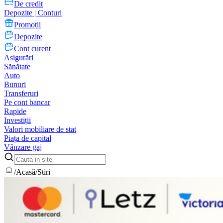
De credit
Depozite | Conturi
Promoții
Depozite
Cont curent
Asigurări
Sănătate
Auto
Bunuri
Transferuri
Pe cont bancar
Rapide
Investiții
Valori mobiliare de stat
Piața de capital
Vânzare gaj
/
Acasă
/
Stiri