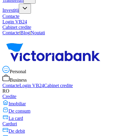
Transferuri
Investiții
Contacte
Login VB24
Cabinet credite
Contacte
|
Blog
|
Noutati
Personal
Business
Contacte
Login VB24
Cabinet credite
RO
Credite
Imobiliar
De consum
La card
Carduri
De debit