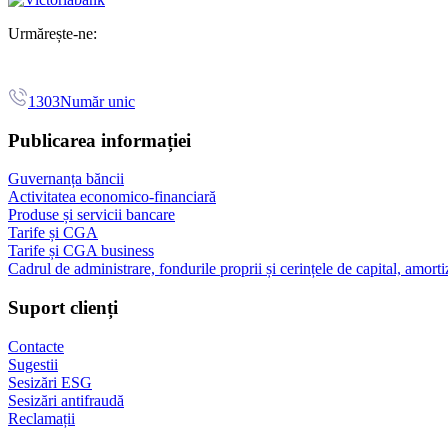
Urmărește-ne:
1303
Număr unic
Publicarea informației
Guvernanța băncii
Activitatea economico-financiară
Produse și servicii bancare
Tarife și CGA
Tarife și CGA business
Cadrul de administrare, fondurile proprii și cerințele de capital, amorti
Suport clienți
Contacte
Sugestii
Sesizări ESG
Sesizări antifraudă
Reclamații