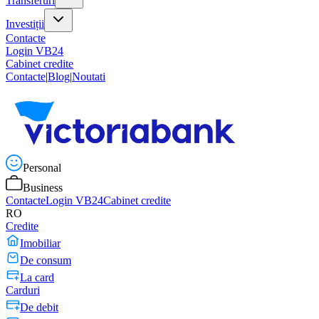
Transferuri
Investiții
Contacte
Login VB24
Cabinet credite
Contacte
|
Blog
|
Noutati
Personal
Business
Contacte
Login VB24
Cabinet credite
RO
Credite
Imobiliar
De consum
La card
Carduri
De debit