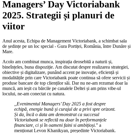
Managers’ Day Victoriabank
2025. Strategii și planuri de
viitor
Anul acesta, Echipa de Management Victoriabank, a schimbat sala
de ședințe pe un loc special - Gura Portiței, România, între Dunăre și
Mare.
Acolo am combinat munca, inspirația deosebită a naturii și,
bineînțeles, buna dispoziție. Am discutat despre realizarea strategiei,
obiective și digitalizare, punând accent pe inovație, eficiență și
modalitățile prin care Victoriabank poate continua să ofere servicii și
produse bancare de top clienților săi. Dar nu ne-am rezumat doar la
muncă, am ieșit cu bărcile pe canalele Deltei și am prins vibe-ul
locului, ne-am conectat cu natura.
,,
Evenimentul Managers’ Day 2025 a fost despre
echipă, energie bună și curajul de a privi spre orizont.
Și da, încă o data am demonstrat ca succesul
Victoriabank se reflectă nu doar în performanțele
financiare, ci și în oameni faini si ambițioși
.” a
menționat Levon Khanikyan, președinte Victoriabank.