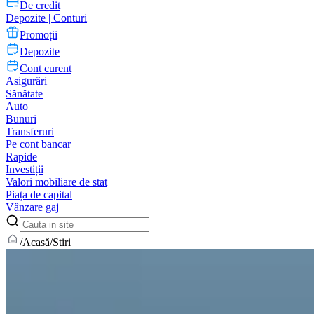
De credit
Depozite | Conturi
Promoții
Depozite
Cont curent
Asigurări
Sănătate
Auto
Bunuri
Transferuri
Pe cont bancar
Rapide
Investiții
Valori mobiliare de stat
Piața de capital
Vânzare gaj
/
Acasă
/
Stiri