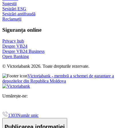
Sugestii
Sesizări ESG
Sesizări antifraudă
Reclamații
Siguranța online
Privacy hub
Despre VB24
Despre VB24 Business
Open Banking
© Victoriabank 2026. Toate drepturile rezervate.
Victoriabank - membră a schemei de garantare a
depozitelor din Republica Moldova
Urmărește-ne:
1303
Număr unic
Publicarea informației