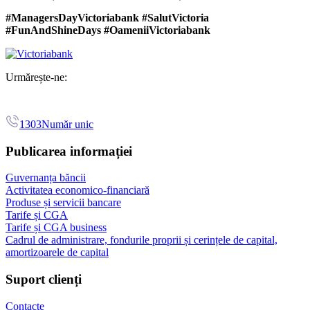
#ManagersDayVictoriabank #SalutVictoria
#FunAndShineDays #OameniiVictoriabank
Urmărește-ne:
1303
Număr unic
Publicarea informației
Guvernanța băncii
Activitatea economico-financiară
Produse și servicii bancare
Tarife și CGA
Tarife și CGA business
Cadrul de administrare, fondurile proprii și cerințele de capital,
amortizoarele de capital
Suport clienți
Contacte