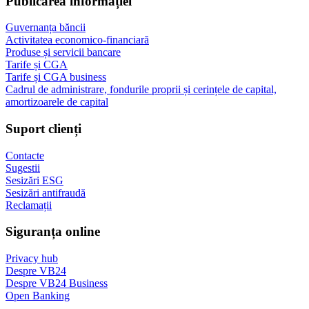
Publicarea informației
Guvernanța băncii
Activitatea economico-financiară
Produse și servicii bancare
Tarife și CGA
Tarife și CGA business
Cadrul de administrare, fondurile proprii și cerințele de capital,
amortizoarele de capital
Suport clienți
Contacte
Sugestii
Sesizări ESG
Sesizări antifraudă
Reclamații
Siguranța online
Privacy hub
Despre VB24
Despre VB24 Business
Open Banking