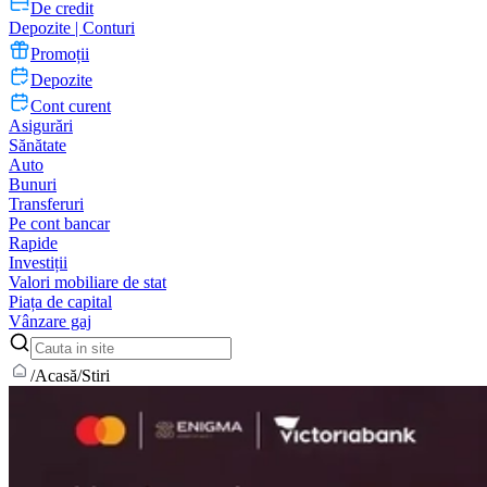
De credit
Depozite | Conturi
Promoții
Depozite
Cont curent
Asigurări
Sănătate
Auto
Bunuri
Transferuri
Pe cont bancar
Rapide
Investiții
Valori mobiliare de stat
Piața de capital
Vânzare gaj
/
Acasă
/
Stiri