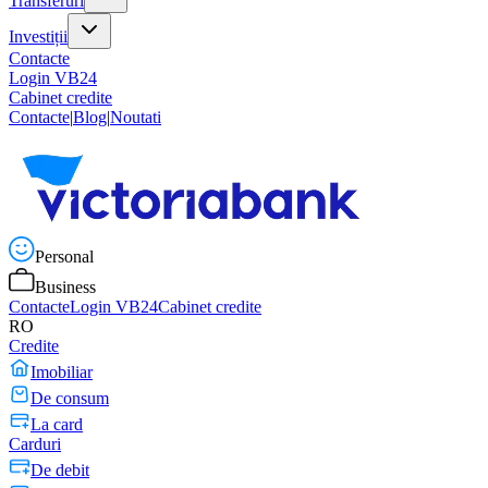
Transferuri
Investiții
Contacte
Login VB24
Cabinet credite
Contacte
|
Blog
|
Noutati
Personal
Business
Contacte
Login VB24
Cabinet credite
RO
Credite
Imobiliar
De consum
La card
Carduri
De debit