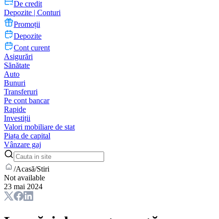
De credit
Depozite | Conturi
Promoții
Depozite
Cont curent
Asigurări
Sănătate
Auto
Bunuri
Transferuri
Pe cont bancar
Rapide
Investiții
Valori mobiliare de stat
Piața de capital
Vânzare gaj
/
Acasă
/
Stiri
Not available
23 mai 2024