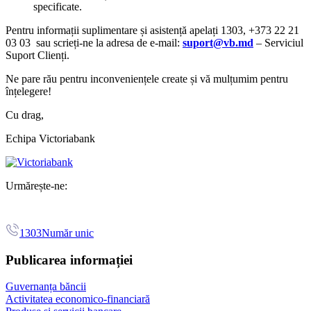
specificate.
Pentru informații suplimentare și asistență apelați 1303, +373 22 21
03 03 sau scrieți-ne la adresa de e-mail:
suport@vb.md
– Serviciul
Suport Clienți.
Ne pare rău pentru inconveniențele create și vă mulțumim pentru
înțelegere!
Cu drag,
Echipa Victoriabank
Urmărește-ne:
1303
Număr unic
Publicarea informației
Guvernanța băncii
Activitatea economico-financiară