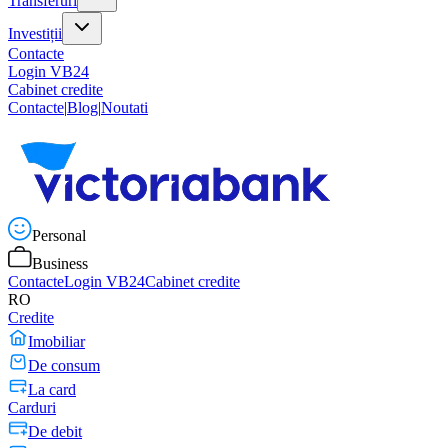
Transferuri
Investiții
Contacte
Login VB24
Cabinet credite
Contacte
|
Blog
|
Noutati
Personal
Business
Contacte
Login VB24
Cabinet credite
RO
Credite
Imobiliar
De consum
La card
Carduri
De debit