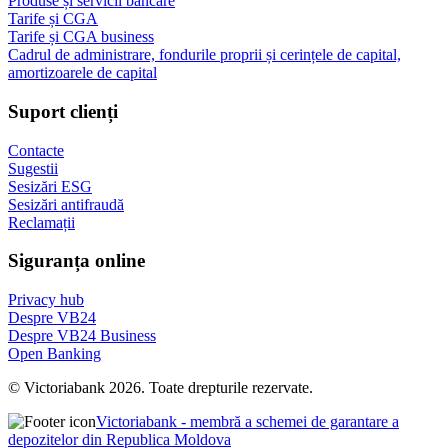
Produse și servicii bancare
Tarife și CGA
Tarife și CGA business
Cadrul de administrare, fondurile proprii și cerințele de capital,
amortizoarele de capital
Suport clienți
Contacte
Sugestii
Sesizări ESG
Sesizări antifraudă
Reclamații
Siguranța online
Privacy hub
Despre VB24
Despre VB24 Business
Open Banking
© Victoriabank 2026. Toate drepturile rezervate.
Victoriabank - membră a schemei de garantare a
depozitelor din Republica Moldova