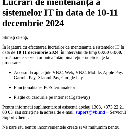
Lucrări de mentenanță a
sistemelor IT în data de 10-11
decembrie 2024
Stimați clienți,
În legătură cu efectuarea lucrărilor de mentenanța a sistemelor IT în
data de
10-11 decembrie 2024
, în intervalul de timp
00:00-03:00
,
următoarele servicii ar putea întâmpina rețineri/deficiențe la
procesare:
Accesul la aplicațiile VB24 Web, VB24 Mobile, Apple Pay,
Garmin Pay, Xiaomi Pay, Google Pay
Funcționalitatea POS terminalelor
Plățile cu cardurile pe internet (Egateway)
Pentru informații suplimentare și asistență apelați 1303, +373 22 21
03 03 sau scrieți-ne la adresa de e-mail:
suport@vb.md
– Serviciul
Suport Clienți.
Ne pare rău pentru inconveniențele create și vă mulțumim pentru