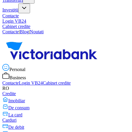
Transferuri
Investiții
Contacte
Login VB24
Cabinet credite
Contacte
|
Blog
|
Noutati
Personal
Business
Contacte
Login VB24
Cabinet credite
RO
Credite
Imobiliar
De consum
La card
Carduri
De debit