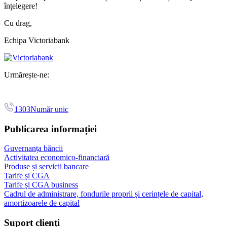
înțelegere!
Cu drag,
Echipa Victoriabank
Urmărește-ne:
1303
Număr unic
Publicarea informației
Guvernanța băncii
Activitatea economico-financiară
Produse și servicii bancare
Tarife și CGA
Tarife și CGA business
Cadrul de administrare, fondurile proprii și cerințele de capital,
amortizoarele de capital
Suport clienți