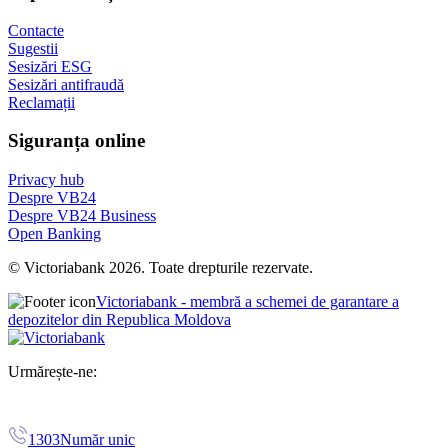
Contacte
Sugestii
Sesizări ESG
Sesizări antifraudă
Reclamații
Siguranța online
Privacy hub
Despre VB24
Despre VB24 Business
Open Banking
© Victoriabank 2026. Toate drepturile rezervate.
Victoriabank - membră a schemei de garantare a
depozitelor din Republica Moldova
Urmărește-ne:
1303
Număr unic