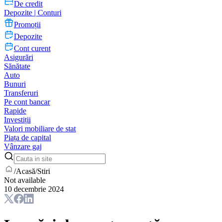
De credit
Depozite | Conturi
Promoții
Depozite
Cont curent
Asigurări
Sănătate
Auto
Bunuri
Transferuri
Pe cont bancar
Rapide
Investiții
Valori mobiliare de stat
Piața de capital
Vânzare gaj
/
Acasă
/
Stiri
Not available
10 decembrie 2024