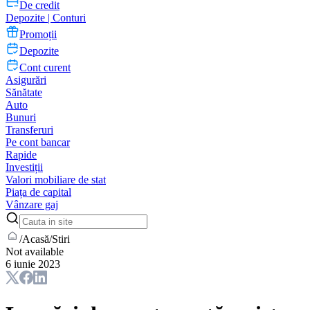
De credit
Depozite | Conturi
Promoții
Depozite
Cont curent
Asigurări
Sănătate
Auto
Bunuri
Transferuri
Pe cont bancar
Rapide
Investiții
Valori mobiliare de stat
Piața de capital
Vânzare gaj
/
Acasă
/
Stiri
Not available
6 iunie 2023