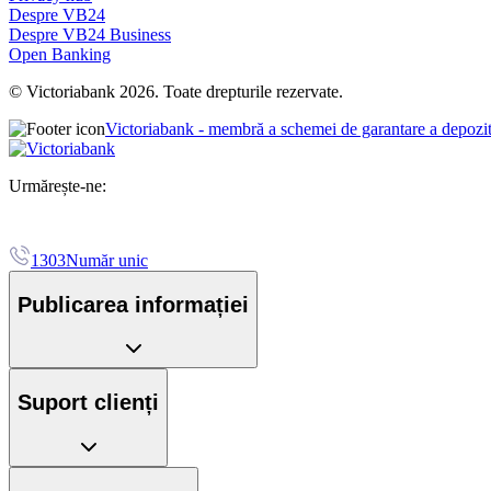
Despre VB24
Despre VB24 Business
Open Banking
© Victoriabank 2026. Toate drepturile rezervate.
Victoriabank - membră a schemei de garantare a depozi
Urmărește-ne:
1303
Număr unic
Publicarea informației
Suport clienți