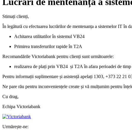
Lucrări de mentenanță a sisteme
Stimați clienți,
În legătură cu efectuarea lucrărilor de mentenanța a sistemelor IT în d
Achitarea utilitatilor în sistemul VB24
Primirea transferurilor rapide în T2A
Recomandările Victoriabank pentru clienți sunt următoarele:
realizarea de plați prin VB24 și T2A în afara perioadei de timp 
Pentru informații suplimentare și asistență apelați 1303, +373 22 21 0
Ne pare rău pentru inconveniențele create și vă mulțumim pentru înțel
Cu drag,
Echipa Victoriabank
Urmărește-ne: