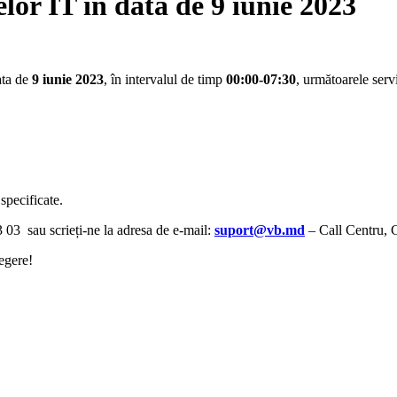
lor IT în data de 9 iunie 2023
ata de
9 iunie
2023
, în intervalul de timp
00:00-07:30
, următoarele servi
specificate.
3 03 sau scrieți-ne la adresa de e-mail:
suport@vb.md
– Call Centru, 
egere!