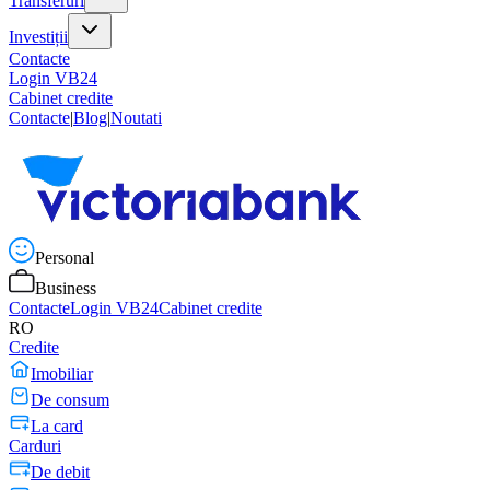
Transferuri
Investiții
Contacte
Login VB24
Cabinet credite
Contacte
|
Blog
|
Noutati
Personal
Business
Contacte
Login VB24
Cabinet credite
RO
Credite
Imobiliar
De consum
La card
Carduri
De debit