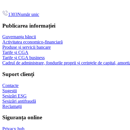
1303
Număr unic
Publicarea informației
Guvernanța băncii
Activitatea economico-financiară
Produse și servicii bancare
Tarife și CGA
Tarife și CGA business
Cadrul de administrare, fondurile proprii și cerințele de capital, amorti
Suport clienți
Contacte
Sugestii
Sesizări ESG
Sesizări antifraudă
Reclamații
Siguranța online
Privacy hub