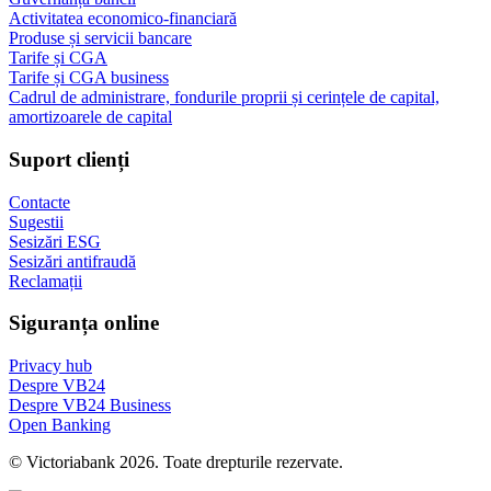
Activitatea economico-financiară
Produse și servicii bancare
Tarife și CGA
Tarife și CGA business
Cadrul de administrare, fondurile proprii și cerințele de capital,
amortizoarele de capital
Suport clienți
Contacte
Sugestii
Sesizări ESG
Sesizări antifraudă
Reclamații
Siguranța online
Privacy hub
Despre VB24
Despre VB24 Business
Open Banking
© Victoriabank 2026. Toate drepturile rezervate.