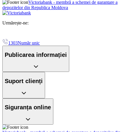
Victoriabank - membră a schemei de garantare a
depozitelor din Republica Moldova
Urmărește-ne:
1303
Număr unic
Publicarea informației
Suport clienți
Siguranța online