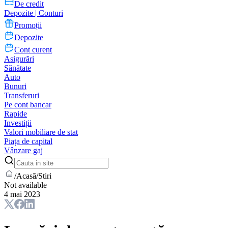
De credit
Depozite | Conturi
Promoții
Depozite
Cont curent
Asigurări
Sănătate
Auto
Bunuri
Transferuri
Pe cont bancar
Rapide
Investiții
Valori mobiliare de stat
Piața de capital
Vânzare gaj
/
Acasă
/
Stiri
Not available
4 mai 2023