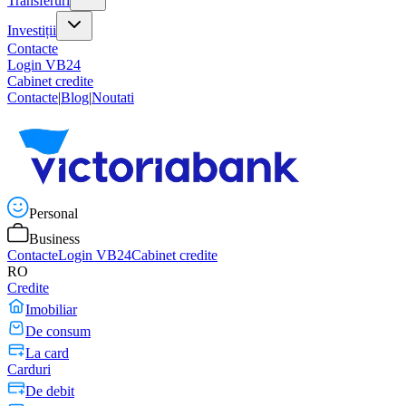
Transferuri
Investiții
Contacte
Login VB24
Cabinet credite
Contacte
|
Blog
|
Noutati
Personal
Business
Contacte
Login VB24
Cabinet credite
RO
Credite
Imobiliar
De consum
La card
Carduri
De debit