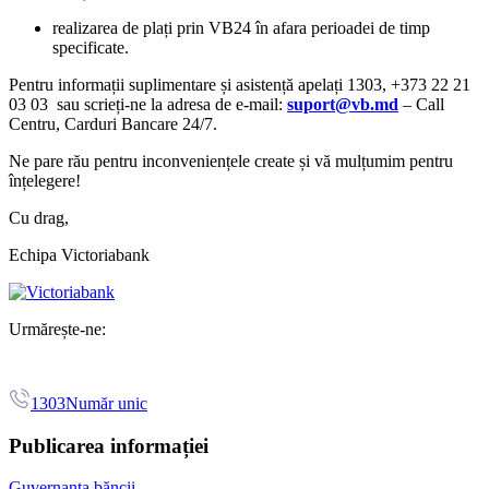
realizarea de plați prin VB24 în afara perioadei de timp
specificate.
Pentru informații suplimentare și asistență apelați 1303, +373 22 21
03 03 sau scrieți-ne la adresa de e-mail:
suport@vb.md
– Call
Centru, Carduri Bancare 24/7.
Ne pare rău pentru inconveniențele create și vă mulțumim pentru
înțelegere!
Cu drag,
Echipa Victoriabank
Urmărește-ne:
1303
Număr unic
Publicarea informației
Guvernanța băncii