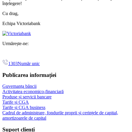
înțelegere!
Cu drag,
Echipa Victoriabank
Urmărește-ne:
1303
Număr unic
Publicarea informației
Guvernanța băncii
Activitatea economico-financiară
Produse și servicii bancare
Tarife și CGA
Tarife și CGA business
Cadrul de administrare, fondurile proprii și cerințele de capital,
amortizoarele de capital
Suport clienți