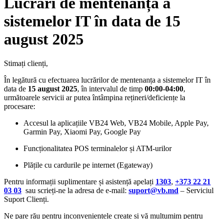
Lucrări de mentenanță a
sistemelor IT în data de 15
august 2025
Stimați clienți,
În legătură cu efectuarea lucrărilor de mentenanța a sistemelor IT în
data de
15 august 2025
, în intervalul de timp
00:00-04:00
,
următoarele servicii ar putea întâmpina rețineri/deficiențe la
procesare:
Accesul la aplicațiile VB24 Web, VB24 Mobile, Apple Pay,
Garmin Pay, Xiaomi Pay, Google Pay
Funcționalitatea POS terminalelor și ATM-urilor
Plățile cu cardurile pe internet (Egateway)
Pentru informații suplimentare și asistență apelați
1303
,
+373 22 21
03 03
sau scrieți-ne la adresa de e-mail:
suport@vb.md
– Serviciul
Suport Clienți.
Ne pare rău pentru inconveniențele create și vă mulțumim pentru