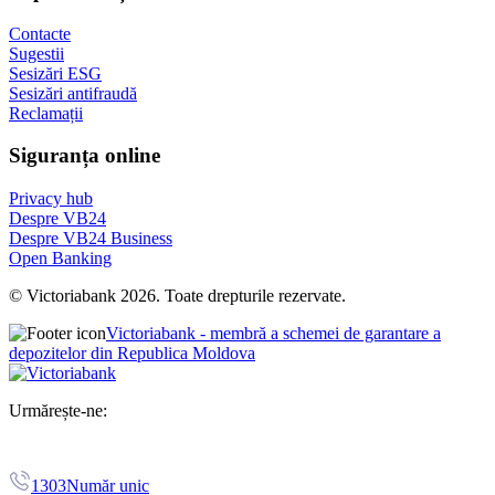
Contacte
Sugestii
Sesizări ESG
Sesizări antifraudă
Reclamații
Siguranța online
Privacy hub
Despre VB24
Despre VB24 Business
Open Banking
© Victoriabank 2026. Toate drepturile rezervate.
Victoriabank - membră a schemei de garantare a
depozitelor din Republica Moldova
Urmărește-ne:
1303
Număr unic