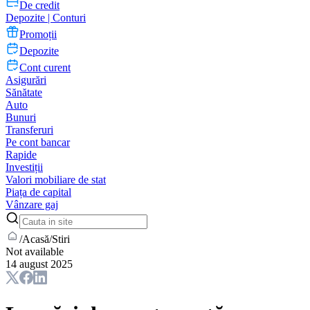
De credit
Depozite | Conturi
Promoții
Depozite
Cont curent
Asigurări
Sănătate
Auto
Bunuri
Transferuri
Pe cont bancar
Rapide
Investiții
Valori mobiliare de stat
Piața de capital
Vânzare gaj
/
Acasă
/
Stiri
Not available
14 august 2025