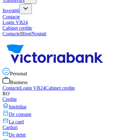
Transferuri
Investiții
Contacte
Login VB24
Cabinet credite
Contacte
|
Blog
|
Noutati
Personal
Business
Contacte
Login VB24
Cabinet credite
RO
Credite
Imobiliar
De consum
La card
Carduri
De debit