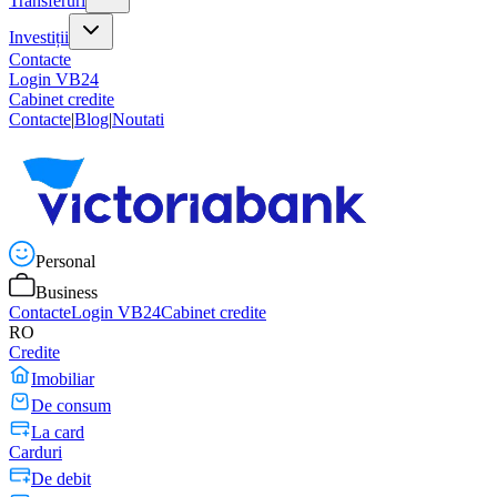
Transferuri
Investiții
Contacte
Login VB24
Cabinet credite
Contacte
|
Blog
|
Noutati
Personal
Business
Contacte
Login VB24
Cabinet credite
RO
Credite
Imobiliar
De consum
La card
Carduri
De debit