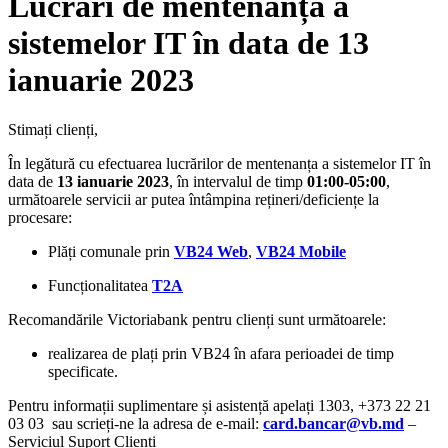
Lucrări de mentenanță a
sistemelor IT în data de 13
ianuarie 2023
Stimați clienți,
În legătură cu efectuarea lucrărilor de mentenanța a sistemelor IT în
data de
13 ianuarie
2023
, în intervalul de timp
01:00-05:00
,
următoarele servicii ar putea întâmpina rețineri/deficiențe la
procesare:
Plăți comunale prin
VB24 Web
,
VB24 Mobile
Funcționalitatea
T2A
Recomandările Victoriabank pentru clienți sunt următoarele:
realizarea de plați prin VB24 în afara perioadei de timp
specificate.
Pentru informații suplimentare și asistență apelați 1303, +373 22 21
03 03 sau scrieți-ne la adresa de e-mail:
card.bancar@vb.md
–
Serviciul Suport Clienți