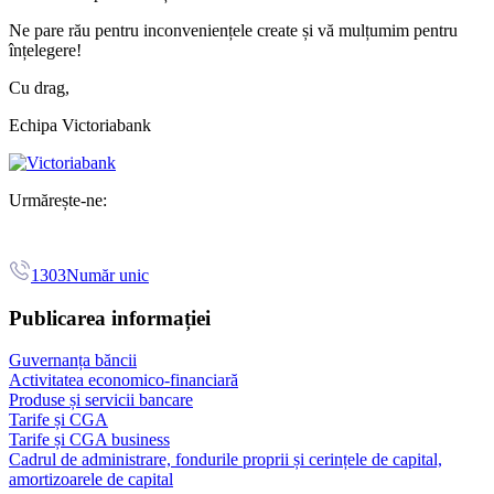
Ne pare rău pentru inconveniențele create și vă mulțumim pentru
înțelegere!
Cu drag,
Echipa Victoriabank
Urmărește-ne:
1303
Număr unic
Publicarea informației
Guvernanța băncii
Activitatea economico-financiară
Produse și servicii bancare
Tarife și CGA
Tarife și CGA business
Cadrul de administrare, fondurile proprii și cerințele de capital,
amortizoarele de capital