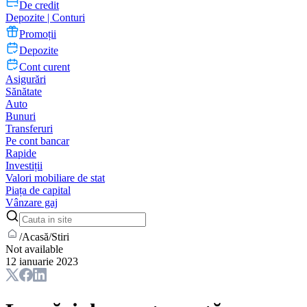
De credit
Depozite | Conturi
Promoții
Depozite
Cont curent
Asigurări
Sănătate
Auto
Bunuri
Transferuri
Pe cont bancar
Rapide
Investiții
Valori mobiliare de stat
Piața de capital
Vânzare gaj
/
Acasă
/
Stiri
Not available
12 ianuarie 2023