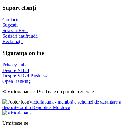
Suport clienți
Contacte
Sugestii
Sesizări ESG
Sesizări antifraudă
Reclamații
Siguranța online
Privacy hub
Despre VB24
Despre VB24 Business
Open Banking
© Victoriabank 2026. Toate drepturile rezervate.
Victoriabank - membră a schemei de garantare a
depozitelor din Republica Moldova
Urmărește-ne: