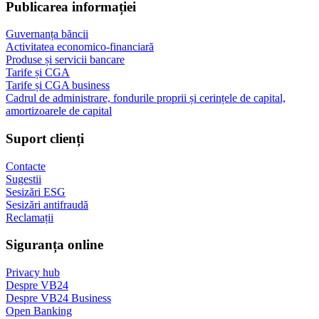
Publicarea informației
Guvernanța băncii
Activitatea economico-financiară
Produse și servicii bancare
Tarife și CGA
Tarife și CGA business
Cadrul de administrare, fondurile proprii și cerințele de capital,
amortizoarele de capital
Suport clienți
Contacte
Sugestii
Sesizări ESG
Sesizări antifraudă
Reclamații
Siguranța online
Privacy hub
Despre VB24
Despre VB24 Business
Open Banking