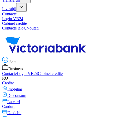
Transferuri
Investiții
Contacte
Login VB24
Cabinet credite
Contacte
|
Blog
|
Noutati
Personal
Business
Contacte
Login VB24
Cabinet credite
RO
Credite
Imobiliar
De consum
La card
Carduri
De debit