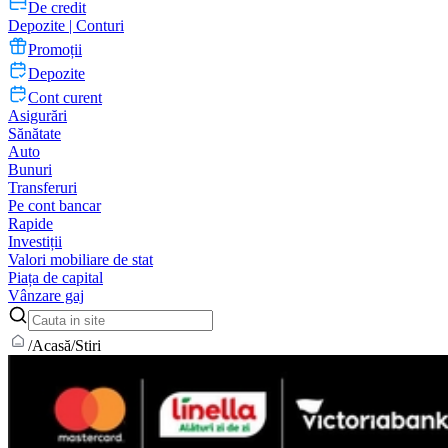
De credit
Depozite | Conturi
Promoții
Depozite
Cont curent
Asigurări
Sănătate
Auto
Bunuri
Transferuri
Pe cont bancar
Rapide
Investiții
Valori mobiliare de stat
Piața de capital
Vânzare gaj
/
Acasă
/
Stiri