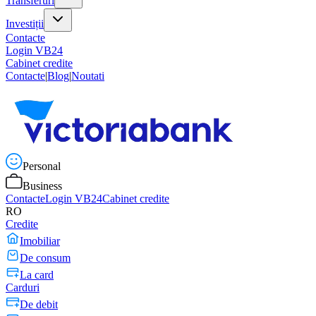
Transferuri
Investiții
Contacte
Login VB24
Cabinet credite
Contacte
|
Blog
|
Noutati
Personal
Business
Contacte
Login VB24
Cabinet credite
RO
Credite
Imobiliar
De consum
La card
Carduri
De debit