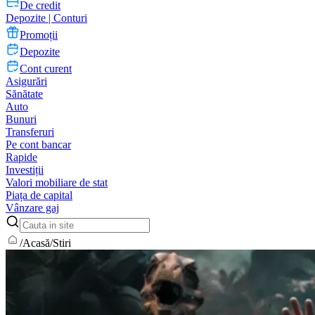
De credit
Depozite | Conturi
Promoții
Depozite
Cont curent
Asigurări
Sănătate
Auto
Bunuri
Transferuri
Pe cont bancar
Rapide
Investiții
Valori mobiliare de stat
Piața de capital
Vânzare gaj
/
Acasă
/
Stiri