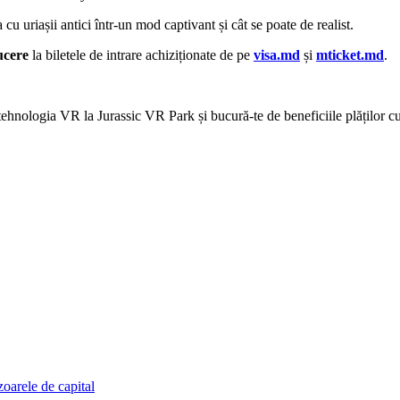
u uriașii antici într-un mod captivant și cât se poate de realist.
ucere
la biletele de intrare achiziționate de pe
visa.md
și
mticket.md
.
tehnologia VR la Jurassic VR Park și bucură-te de beneficiile plăților c
zoarele de capital