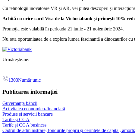
Cu tehnologii inovatoare VR și AR, vei putea descoperi și interacționa c
Achită cu orice card Visa de la Victoriabank și primești 10% red
Promoția este valabilă în perioada 21 iunie - 21 noiembrie 2024.
Nu rata oportunitatea de a explora lumea fascinantă a dinozaurilor cu 
Urmărește-ne:
1303
Număr unic
Publicarea informației
Guvernanța băncii
Activitatea economico-financiară
Produse și servicii bancare
Tarife și CGA
Tarife și CGA business
Cadrul de administrare, fondurile proprii și cerințele de capital, amorti