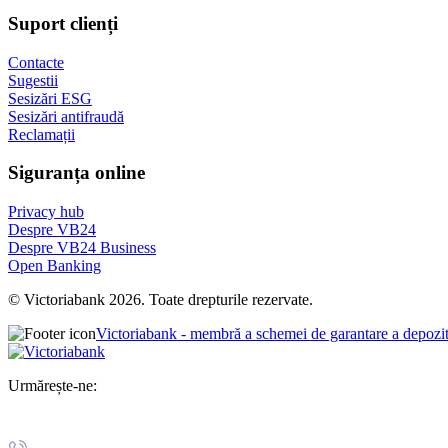
Suport clienți
Contacte
Sugestii
Sesizări ESG
Sesizări antifraudă
Reclamații
Siguranța online
Privacy hub
Despre VB24
Despre VB24 Business
Open Banking
© Victoriabank 2026. Toate drepturile rezervate.
Victoriabank - membră a schemei de garantare a depozi
Urmărește-ne: